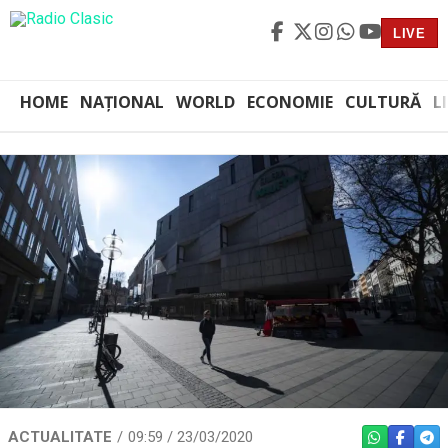
LIVE
HOME
NAȚIONAL
WORLD
ECONOMIE
CULTURĂ
L
ACTUALITATE
09:59 / 23/03/2020
WHATSAPP
FACEBO
TEL