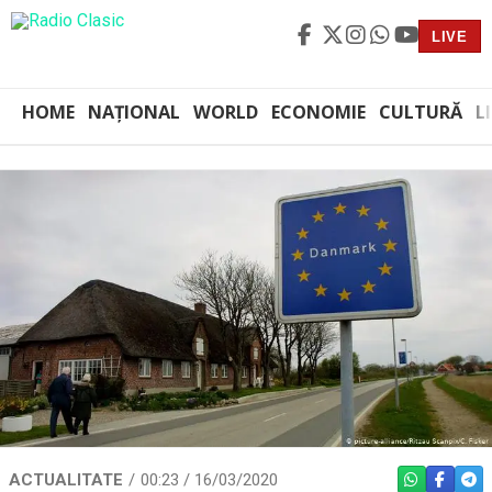
LIVE
HOME
NAȚIONAL
WORLD
ECONOMIE
CULTURĂ
L
ACTUALITATE
00:23 / 16/03/2020
WHATSAPP
FACEBO
TEL