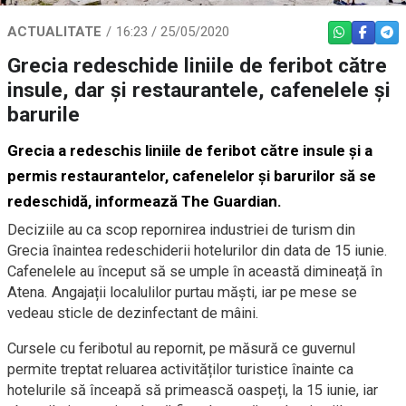
ACTUALITATE
16:23 / 25/05/2020
WHATSAPP
FACEBO
TEL
Grecia redeschide liniile de feribot către
insule, dar și restaurantele, cafenelele și
barurile
Grecia a redeschis liniile de feribot către insule și a
permis restaurantelor, cafenelelor și barurilor să se
redeschidă, informează The Guardian.
Deciziile au ca scop repornirea industriei de turism din
Grecia înaintea redeschiderii hotelurilor din data de 15 iunie.
Cafenelele au început să se umple în această dimineață în
Atena. Angajații localulilor purtau măști, iar pe mese se
vedeau sticle de dezinfectant de mâini.
Cursele cu feribotul au repornit, pe măsură ce guvernul
permite treptat reluarea activităților turistice înainte ca
hotelurile să înceapă să primească oaspeți, la 15 iunie, iar