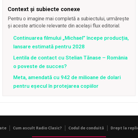
Context și subiecte conexe
Pentru o imagine mai completă a subiectului, urmărește
și aceste articole relevante din același flux editorial.
Continuarea filmului „Michael” începe producția,
lansare estimată pentru 2028
Lentila de contact cu Stelian Tănase – România
o poveste de succes?
Meta, amendată cu 942 de milioane de dolari
pentru eșecul în protejarea copiilor
tate
Cum ascult Radio Clasic?
Codul de conduită
Drept la repli