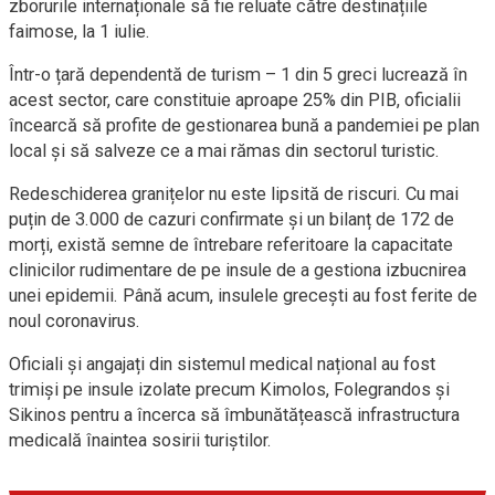
zborurile internaționale să fie reluate către destinațiile
faimose, la 1 iulie.
Într-o țară dependentă de turism – 1 din 5 greci lucrează în
acest sector, care constituie aproape 25% din PIB, oficialii
încearcă să profite de gestionarea bună a pandemiei pe plan
local și să salveze ce a mai rămas din sectorul turistic.
Redeschiderea granițelor nu este lipsită de riscuri. Cu mai
puțin de 3.000 de cazuri confirmate și un bilanț de 172 de
morți, există semne de întrebare referitoare la capacitate
clinicilor rudimentare de pe insule de a gestiona izbucnirea
unei epidemii. Până acum, insulele grecești au fost ferite de
noul coronavirus.
Oficiali și angajați din sistemul medical național au fost
trimiși pe insule izolate precum Kimolos, Folegrandos și
Sikinos pentru a încerca să îmbunătățească infrastructura
medicală înaintea sosirii turiștilor.