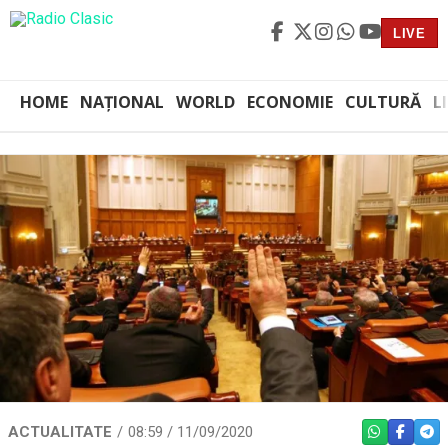
LIVE
HOME
NAȚIONAL
WORLD
ECONOMIE
CULTURĂ
L
ACTUALITATE
08:59 / 11/09/2020
WHATSAPP
FACEBO
TEL