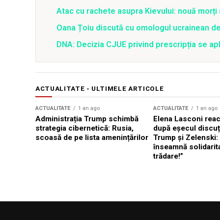
Atac cu rachete asupra Kievului: nouă morți
Oana Țoiu discută cu omologul ucrainean de
DNA: Decizia CJUE privind prescripția se apli
ACTUALITATE - ULTIMELE ARTICOLE
ACTUALITATE
1 an ago
ACTUALITATE
1 an ago
Administrația Trump schimbă
Elena Lasconi rea
strategia cibernetică: Rusia,
după eșecul discuți
scoasă de pe lista amenințărilor
Trump și Zelenski:
înseamnă solidarit
trădare!”