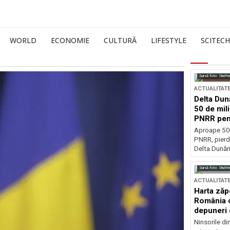
WORLD
ECONOMIE
CULTURĂ
LIFESTYLE
SCITECH
Sursă foto: Shutte
ACTUALITAT
Delta Dun
50 de mil
PNRR pen
esențiale
Aproape 50 
PNRR, pierdu
Delta Dunării
Sursă foto: Shutte
ACTUALITAT
Harta zăp
România c
depuneri 
Ninsorile di