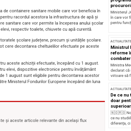
programul
procurori
a de containere sanitare mobile care vor beneficia în
Ministerul Ju
pentru racordul acestora la infrastructura de apă și
în care vor f
pentru funcți
re sanitare care vor permite la începerea anului școlar
elevi, respectiv toalete, chiuvete cu apă curentă.
ctoratele școlare județene, precum și unitățile școlare.
ACTUALITAT
 pot cere decontarea cheltuielilor efectuate pe aceste
Ministrul
reforme î
combaterea
tru aceste achiziții efectuate, începând cu 1 august.
Ministra Med
ntru elevi, dispozitive electronice pentru învățământ
declarat că
a de 1 august sunt eligibile pentru decontarea acestor
viitoare să 
către Ministerul Fondurilor Europene începând din luna
ACTUALITAT
De ce nu 
doar pentr
superioar
🇳🇴🇷🇴 No
ce nu studii
 și aceste articole relevante din același flux
diferența, ci