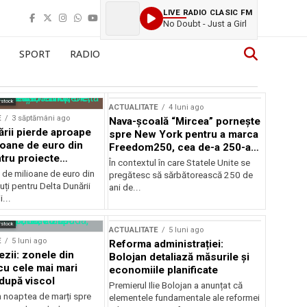
LIVE RADIO CLASIC FM
No Doubt - Just a Girl
SPORT
RADIO
rstock
ACTUALITATE
4 luni ago
E
3 săptămâni ago
Nava-școală “Mircea” pornește
ării pierde aproape
spre New York pentru a marca
ioane de euro din
Freedom250, cea de-a 250-a
tru proiecte
aniversare a Statelor Unite
În contextul în care Statele Unite se
de milioane de euro din
pregătesc să sărbătorească 250 de
ți pentru Delta Dunării
ani de...
...
rstock
ACTUALITATE
5 luni ago
E
5 luni ago
Reforma administrației:
ezii: zonele din
Bolojan detaliază măsurile și
u cele mai mari
economiile planificate
după viscol
Premierul Ilie Bolojan a anunțat că
n noaptea de marți spre
elementele fundamentale ale reformei