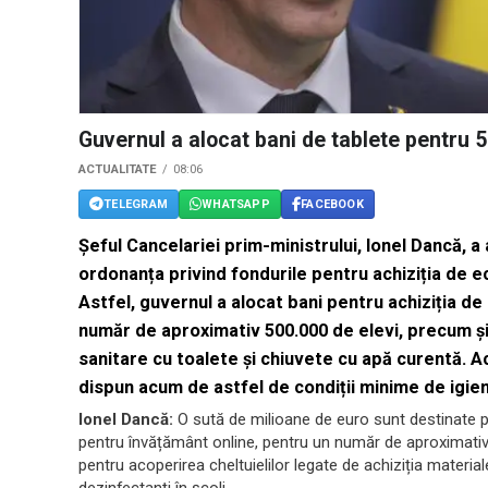
Guvernul a alocat bani de tablete pentru 5
ACTUALITATE
08:06
TELEGRAM
WHATSAPP
FACEBOOK
Şeful Cancelariei prim-ministrului, Ionel Dancă, 
ordonanța privind fondurile pentru achiziția de e
Astfel, guvernul a alocat bani pentru achiziția de
număr de aproximativ 500.000 de elevi, precum ș
sanitare cu toalete și chiuvete cu apă curentă. A
dispun acum de astfel de condiții minime de igien
Ionel Dancă:
O sută de milioane de euro sunt destinate pe
pentru învățământ online, pentru un număr de aproximativ 
pentru acoperirea cheltuielilor legate de achiziția material