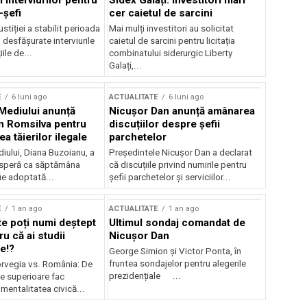
 interviurilor pentru
Sidex Galați: Investitori mari
-șefi
cer caietul de sarcini
stiției a stabilit perioada
Mai mulți investitori au solicitat
i desfășurate interviurile
caietul de sarcini pentru licitația
ile de...
combinatului siderurgic Liberty
Galați,...
E
6 luni ago
ACTUALITATE
6 luni ago
 Mediului anunță
Nicușor Dan anunță amânarea
n Romsilva pentru
discuțiilor despre șefii
 tăierilor ilegale
parchetelor
iului, Diana Buzoianu, a
Președintele Nicușor Dan a declarat
 speră ca săptămâna
că discuțiile privind numirile pentru
fie adoptată...
șefii parchetelor și serviciilor...
E
1 an ago
ACTUALITATE
1 an ago
te poți numi deștept
Ultimul sondaj comandat de
u că ai studii
Nicușor Dan
e!?
George Simion și Victor Ponta, în
fruntea sondajelor pentru alegerile
rvegia vs. România: De
prezidențiale ...
le superioare fac
 mentalitatea civică...