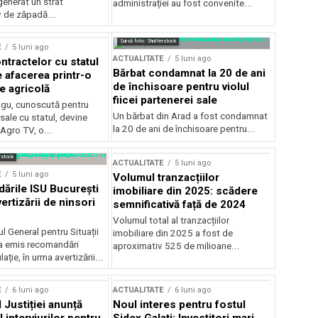
generat un strat
administrației au fost convenite...
v de zăpadă...
Sursă foto: Shutterstock
E
5 luni ago
ACTUALITATE
5 luni ago
ntractelor cu statul
Bărbat condamnat la 20 de ani
e afacerea printr-o
de închisoare pentru violul
e agricolă
fiicei partenerei sale
gu, cunoscută pentru
Un bărbat din Arad a fost condamnat
sale cu statul, devine
la 20 de ani de închisoare pentru...
 Agro TV, o...
rstock
ACTUALITATE
5 luni ago
E
5 luni ago
Volumul tranzacțiilor
rile ISU București
imobiliare din 2025: scădere
ertizării de ninsori
semnificativă față de 2024
Volumul total al tranzacțiilor
l General pentru Situații
imobiliare din 2025 a fost de
a emis recomandări
aproximativ 525 de milioane...
ție, în urma avertizării...
E
6 luni ago
ACTUALITATE
6 luni ago
 Justiției anunță
Noul interes pentru fostul