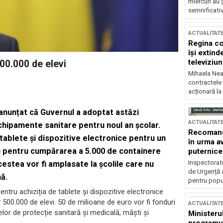
miercuri au 
semnificati
ACTUALITAT
Regina co
își extind
televiziun
00.000 de elevi
Mihaela Nea
contractele 
acționară la
Sursă foto: Shutte
a anunțat că Guvernul a adoptat astăzi
ACTUALITAT
chipamente sanitare pentru noul an școlar.
Recomandă
 tablete și dispozitive electronice pentru un
în urma av
i pentru cumpărarea a 5.000 de containere
puternice
Inspectoratu
cestea vor fi amplasate la școlile care nu
de Urgență 
ă.
pentru popula
ntru achiziția de tablete și dispozitive electronice
500.000 de elevi. 50 de milioane de euro vor fi fonduri
ACTUALITAT
elor de protecție sanitară și medicală, măști și
Ministerul