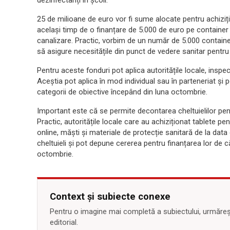
dezinfectanți în școli.
25 de milioane de euro vor fi sume alocate pentru achiziți
același timp de o finanțare de 5.000 de euro pe container 
canalizare. Practic, vorbim de un număr de 5.000 containe
să asigure necesitățile din punct de vedere sanitar pentru 
Pentru aceste fonduri pot aplica autoritățile locale, inspe
Aceștia pot aplica în mod individual sau în parteneriat și
categorii de obiective începând din luna octombrie.
Important este că se permite decontarea cheltuielilor pen
Practic, autoritățile locale care au achiziționat tablete pe
online, măști și materiale de protecție sanitară de la dat
cheltuieli și pot depune cererea pentru finanțarea lor de 
octombrie.
Context și subiecte conexe
Pentru o imagine mai completă a subiectului, urmărește
editorial.