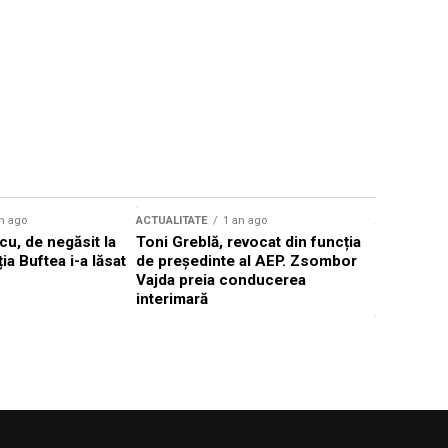
n ago
ACTUALITATE
1 an ago
ACTUALITATE
u, de negăsit la
Toni Greblă, revocat din funcția
Ilie Boloj
ția Buftea i-a lăsat
de președinte al AEP. Zsombor
alegerilor
Vajda preia conducerea
constituți
interimară
concentră
viitoarelo