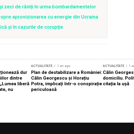
 și zeci de răniți în urma bombardamentelor
spre aprovizionarea cu energie din Ucraina
că și în cazurile de corupție
ACTUALITATE
1 an ago
ACTUALITATE
1 a
cționează dur
Plan de destabilizare a României:
Călin Georgesc
ilor dintre
Călin Georgescu și Horațiu
domiciliu. Poli
 „Lumea liberă
Potra, implicați într-o conspirație
citația la ușă
ate, nu
periculoasă