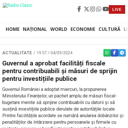
LIVE
HOME
NAȚIONAL
WORLD
ECONOMIE
CULTURĂ
L
ACTUALITATE
19:57 / 04/09/2024
WHATSAPP
FACEBO
TEL
Guvernul a aprobat facilități fiscale
pentru contribuabili și măsuri de sprijin
pentru investițiile publice
Guvernul României a adoptat miercuri, la propunerea
Ministerului Finanțelor, un pachet amplu de măsuri fiscal-
bugetare menite să sprijine contribuabilii cu datorii și să
susțină investițiile publice derulate de autoritățile locale.
Printre facilitățile acordate se numără anularea dobânzilor și
penalităților de întârziere pentru persoanele și firmele cu