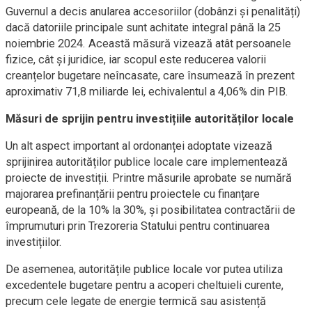
Guvernul a decis anularea accesoriilor (dobânzi și penalități)
dacă datoriile principale sunt achitate integral până la 25
noiembrie 2024. Această măsură vizează atât persoanele
fizice, cât și juridice, iar scopul este reducerea valorii
creanțelor bugetare neîncasate, care însumează în prezent
aproximativ 71,8 miliarde lei, echivalentul a 4,06% din PIB.
Măsuri de sprijin pentru investițiile autorităților locale
Un alt aspect important al ordonanței adoptate vizează
sprijinirea autorităților publice locale care implementează
proiecte de investiții. Printre măsurile aprobate se numără
majorarea prefinanțării pentru proiectele cu finanțare
europeană, de la 10% la 30%, și posibilitatea contractării de
împrumuturi prin Trezoreria Statului pentru continuarea
investițiilor.
De asemenea, autoritățile publice locale vor putea utiliza
excedentele bugetare pentru a acoperi cheltuieli curente,
precum cele legate de energie termică sau asistență