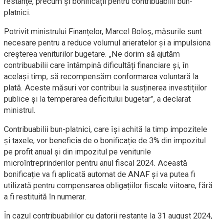
restanțe, precum și bonificații pentru contribuabilii bun-
platnici.
Potrivit ministrului Finanțelor, Marcel Boloș, măsurile sunt
necesare pentru a reduce volumul arieratelor și a impulsiona
creșterea veniturilor bugetare. „Ne dorim să ajutăm
contribuabilii care întâmpină dificultăți financiare și, în
același timp, să recompensăm conformarea voluntară la
plată. Aceste măsuri vor contribui la susținerea investițiilor
publice și la temperarea deficitului bugetar”, a declarat
ministrul.
Contribuabilii bun-platnici, care își achită la timp impozitele
și taxele, vor beneficia de o bonificație de 3% din impozitul
pe profit anual și din impozitul pe veniturile
microîntreprinderilor pentru anul fiscal 2024. Această
bonificație va fi aplicată automat de ANAF și va putea fi
utilizată pentru compensarea obligațiilor fiscale viitoare, fără
a fi restituită în numerar.
În cazul contribuabililor cu datorii restante la 31 august 2024,