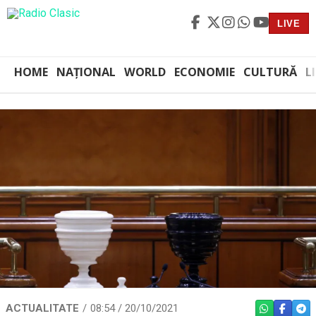
LIVE
HOME
NAȚIONAL
WORLD
ECONOMIE
CULTURĂ
L
ACTUALITATE
08:54 / 20/10/2021
WHATSAPP
FACEBO
TEL