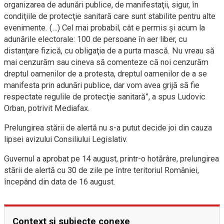
organizarea de adunări publice, de manifestaţii, sigur, în
condiţiile de protecţie sanitară care sunt stabilite pentru alte
evenimente. (…) Cel mai probabil, cât e permis şi acum la
adunările electorale: 100 de persoane în aer liber, cu
distanţare fizică, cu obligaţia de a purta mască. Nu vreau să
mai cenzurăm sau cineva să comenteze că noi cenzurăm
dreptul oamenilor de a protesta, dreptul oamenilor de a se
manifesta prin adunări publice, dar vom avea grijă să fie
respectate regulile de protecţie sanitară”, a spus Ludovic
Orban, potrivit Mediafax.
Prelungirea stării de alertă nu s-a putut decide joi din cauza
lipsei avizului Consiliului Legislativ.
Guvernul a aprobat pe 14 august, printr-o hotărâre, prelungirea
stării de alertă cu 30 de zile pe între teritoriul României,
începând din data de 16 august.
Context și subiecte conexe