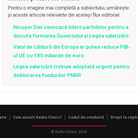
Pentru o imagine mai completă a subiectului, urmărește
și aceste articole relevante din același flux editorial.
Nicușor Dan convoacă liderii partidelor pentru a
discuta formarea Guvernului și Legea salarizării
Valul de căldură din Europa ar putea reduce PIB-
ul UE cu 180 miliarde de euro
Legea salarizării trebuie adoptată urgent pentru
deblocarea fondurilor PNRR
tate
Cum ascult Radio Clasic?
Codul de conduită
Drept la repli
© Radio Clasic, 2026