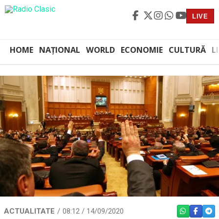
LIVE
HOME
NAȚIONAL
WORLD
ECONOMIE
CULTURĂ
L
ACTUALITATE
08:12 / 14/09/2020
WHATSAPP
FACEBO
TEL