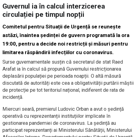
Guvernul ia în calcul interzicerea
circulației pe timpul nopții
Comitetul pentru Situații de Urgență se reunește
astăzi, înaintea ședinței de guvern programată la ora
19:00, pentru a decide noi restricții și măsuri pentru
limitarea răspândirii infecțiilor cu coronavirus.
Surse guvernamentale susțin că secretarul de stat Raed
Arafat ia în calcul să propună Guvernului restricționarea
deplasării populației pe perioada noapții. O altă măsură
discutată de autorități este cea a obligativității purtării măștii
de protecție pe tot teritoriul național, indiferent de rata de
incidență.
Miercuri seară, premierul Ludovic Orban a avut o ședință
operativă cu reprezentanții instituțiilor implicate în
gestionarea pandemiei de coronavirus. La ședință au
participat reprezentanți ai Ministerului Sănătății, Ministerului