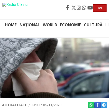
LIVE
HOME
NAȚIONAL
WORLD
ECONOMIE
CULTURĂ
L
ACTUALITATE
13:03 / 05/11/2020
WHATSAPP
FACEBO
TEL