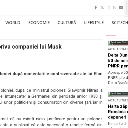
WORLD
ECONOMIE
CULTURĂ
LIFESTYLE
SCITECH
Sursă foto: Shutte
oriva companiei lui Musk
ACTUALITAT
Delta Dun
50 de mil
PNRR pen
esențiale
Aproape 50 
loniei după comentariile controversate ale lui Elon
PNRR, pierdu
Delta Dunării
 Poloniei, după ce ministrul polonez Sławomir Nitras a
Sursă foto: Shutte
riei întunecate” a Germaniei din perioada anilor 1930 și
ACTUALITAT
l unor politicieni și consumatori din diverse țări, iar în
Harta zăp
România c
depuneri 
firmat că nu există nicio justificare pentru un polonez
Ninsorile di
esta a subliniat că este necesară o reacție fermă din