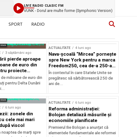
LIVE RADIO CLASIC FM
VUNK - Dorul are multe forme (Symphonic Version)
SPORT
RADIO
rstock
ACTUALITATE
4 luni ago
E
3 săptămâni ago
Nava-școală “Mircea” pornește
ării pierde aproape
spre New York pentru a marca
ioane de euro din
Freedom250, cea de-a 250-a
tru proiecte
aniversare a Statelor Unite
În contextul în care Statele Unite se
de milioane de euro din
pregătesc să sărbătorească 250 de
ți pentru Delta Dunării
ani de...
...
rstock
ACTUALITATE
6 luni ago
E
6 luni ago
Reforma administrației:
ezii: zonele din
Bolojan detaliază măsurile și
u cele mai mari
economiile planificate
după viscol
Premierul Ilie Bolojan a anunțat că
n noaptea de marți spre
elementele fundamentale ale reformei