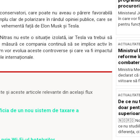
programul
procurori
 conservatori, care poate nu aveau o părere favorabilă
Ministerul Ju
în care vor f
plu clar de polarizare în rândul opiniei publice, care se
pentru funcți
ția vehementă față de Elon Musk și Tesla.
Nitras nu este o situație izolată, iar Tesla va trebui să
 pe măsură ce compania continuă să se implice activ în
ACTUALITAT
m vor evolua aceste controverse și care va fi impactul
Ministrul
reforme î
le internaționale.
combaterea
Ministra Med
declarat că
viitoare să 
 și aceste articole relevante din același flux
ACTUALITAT
De ce nu 
doar pentr
ficia de un nou sistem de taxare a
superioar
🇳🇴🇷🇴 No
ce nu studii
diferența, ci
prin Wi-Fi-ul hotelurilor