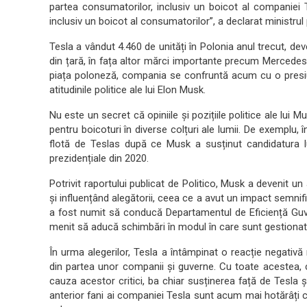
partea consumatorilor, inclusiv un boicot al companiei 
inclusiv un boicot al consumatorilor”, a declarat ministrul
Tesla a vândut 4.460 de unități în Polonia anul trecut, de
din țară, în fața altor mărci importante precum Mercede
piața poloneză, compania se confruntă acum cu o presiu
atitudinile politice ale lui Elon Musk.
Nu este un secret că opiniile și pozițiile politice ale lui 
pentru boicoturi în diverse colțuri ale lumii. De exemplu
flotă de Teslas după ce Musk a susținut candidatura l
prezidențiale din 2020.
Potrivit raportului publicat de Politico, Musk a devenit u
și influențând alegătorii, ceea ce a avut un impact semnif
a fost numit să conducă Departamentul de Eficiență G
menit să aducă schimbări în modul în care sunt gestionate 
În urma alegerilor, Tesla a întâmpinat o reacție negativă
din partea unor companii și guverne. Cu toate acestea, 
cauza acestor critici, ba chiar susținerea față de Tesla ș
anterior fani ai companiei Tesla sunt acum mai hotărâți ca