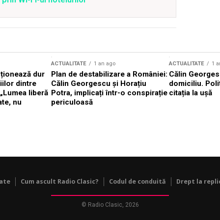
ACTUALITATE
1 an ago
ACTUALITATE
1 a
cționează dur
Plan de destabilizare a României:
Călin Georgesc
ilor dintre
Călin Georgescu și Horațiu
domiciliu. Poli
 „Lumea liberă
Potra, implicați într-o conspirație
citația la ușă
ate, nu
periculoasă
tate
Cum ascult Radio Clasic?
Codul de conduită
Drept la repli
© Radio Clasic, 2026