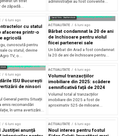
generat un strat
administrației au fost convenite...
v de zăpadă...
Sursă foto: Shutterstock
E
6 luni ago
ACTUALITATE
6 luni ago
ntractelor cu statul
Bărbat condamnat la 20 de ani
e afacerea printr-o
de închisoare pentru violul
e agricolă
fiicei partenerei sale
gu, cunoscută pentru
Un bărbat din Arad a fost condamnat
sale cu statul, devine
la 20 de ani de închisoare pentru...
 Agro TV, o...
rstock
ACTUALITATE
6 luni ago
E
6 luni ago
Volumul tranzacțiilor
rile ISU București
imobiliare din 2025: scădere
ertizării de ninsori
semnificativă față de 2024
Volumul total al tranzacțiilor
l General pentru Situații
imobiliare din 2025 a fost de
a emis recomandări
aproximativ 525 de milioane...
ție, în urma avertizării...
E
6 luni ago
ACTUALITATE
6 luni ago
 Justiției anunță
Noul interes pentru fostul