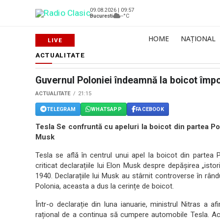
09.08.2026 | 09:57
Bucuresti
--°C
HOME
NAȚIONAL
ACTUALITATE
Guvernul Poloniei îndeamnă la boicot împ
ACTUALITATE
21:15
TELEGRAM
WHATSAPP
FACEBOOK
Tesla Se confruntă cu apeluri la boicot din partea Po
Musk
Tesla se află în centrul unui apel la boicot din partea
criticat declarațiile lui Elon Musk despre depășirea „isto
1940. Declarațiile lui Musk au stârnit controverse în rându
Polonia, aceasta a dus la cerințe de boicot.
Într-o declarație din luna ianuarie, ministrul Nitras a a
rațional de a continua să cumpere automobile Tesla. Ac