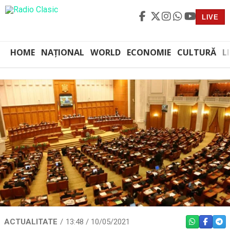
LIVE
HOME
NAȚIONAL
WORLD
ECONOMIE
CULTURĂ
L
ACTUALITATE
13:48 / 10/05/2021
WHATSAPP
FACEBO
TEL