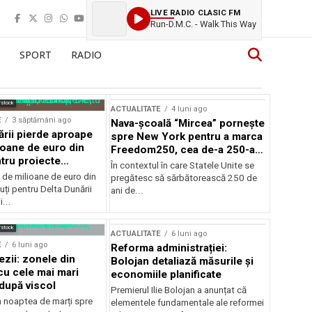
LIVE RADIO CLASIC FM
Run-D.M.C. - Walk This Way
SPORT
RADIO
rstock
ACTUALITATE
4 luni ago
E
3 săptămâni ago
Nava-școală “Mircea” pornește
ării pierde aproape
spre New York pentru a marca
ioane de euro din
Freedom250, cea de-a 250-a
tru proiecte
aniversare a Statelor Unite
În contextul în care Statele Unite se
de milioane de euro din
pregătesc să sărbătorească 250 de
ți pentru Delta Dunării
ani de...
...
rstock
ACTUALITATE
6 luni ago
E
6 luni ago
Reforma administrației:
ezii: zonele din
Bolojan detaliază măsurile și
u cele mai mari
economiile planificate
după viscol
Premierul Ilie Bolojan a anunțat că
n noaptea de marți spre
elementele fundamentale ale reformei