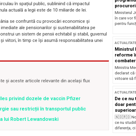
programul
irculau în spațiul public, subliniind că impactul
procurori
a actuală a legii este de 10 miliarde de lei.
Ministerul Ju
în care vor f
mânia se confruntă cu provocări economice și
pentru funcți
imediate ale pensionarilor și sustenabilitatea pe
nstrui un sistem de pensii echitabil și stabil, guvernul
i viitori, în timp ce își asumă responsabilitatea unei
ACTUALITAT
Ministrul
reforme î
combaterea
Ministra Med
declarat că
viitoare să 
 și aceste articole relevante din același flux
ACTUALITAT
lles privind dozele de vaccin Pfizer
De ce nu 
doar pentr
ie sau restricții în transportul public
superioar
🇳🇴🇷🇴 No
ea lui Robert Lewandowski
ce nu studii
diferența, ci