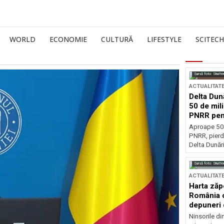
WORLD
ECONOMIE
CULTURĂ
LIFESTYLE
SCITECH
Sursă foto: Shutte
ACTUALITAT
Delta Dun
50 de mil
PNRR pen
esențiale
Aproape 50 
PNRR, pierdu
Delta Dunării
Sursă foto: Shutte
ACTUALITAT
Harta zăp
România c
depuneri 
Ninsorile di