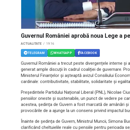
Guvernul României aprobă noua Lege a pens
ACTUALITATE
19:16
TELEGRAM
WHATSAPP
FACEBOOK
Guvernul României a trecut peste divergențele interne și a 
generat ample discuții în cadrul coaliției de guvernare. Pr
Ministerul Finanțelor și așteaptă avizul Consiliului Econom
cardinale: contributivitate, stabilitate, solidaritate și egalita
Președintele Partidului Național Liberal (PNL), Nicolae Ciuc
pensiilor oneste și sustenabile, un punct de vedere pe car
acestea, ședința de Guvern a fost marcată de amânări și înt
provocările de a ajunge la un consens privind impactul buge
Înainte de ședința de Guvern, Ministrul Muncii, Simona Buc
clarificând cheltuielile reale cu pensiile pentru perioada 