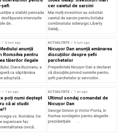
 interviurilor pentru
Sidex Galați: Investitori mari
-șefi
cer caietul de sarcini
stiției a stabilit perioada
Mai mulți investitori au solicitat
i desfășurate interviurile
caietul de sarcini pentru licitația
ile de...
combinatului siderurgic Liberty
Galați,...
E
6 luni ago
ACTUALITATE
6 luni ago
 Mediului anunță
Nicușor Dan anunță amânarea
n Romsilva pentru
discuțiilor despre șefii
 tăierilor ilegale
parchetelor
iului, Diana Buzoianu, a
Președintele Nicușor Dan a declarat
 speră ca săptămâna
că discuțiile privind numirile pentru
fie adoptată...
șefii parchetelor și serviciilor...
E
1 an ago
ACTUALITATE
1 an ago
te poți numi deștept
Ultimul sondaj comandat de
u că ai studii
Nicușor Dan
e!?
George Simion și Victor Ponta, în
fruntea sondajelor pentru alegerile
rvegia vs. România: De
prezidențiale ...
le superioare fac
 mentalitatea civică...