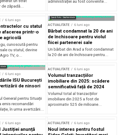
generat un strat
administrației au fost convenite...
v de zăpadă...
Sursă foto: Shutterstock
E
6 luni ago
ACTUALITATE
6 luni ago
ntractelor cu statul
Bărbat condamnat la 20 de ani
e afacerea printr-o
de închisoare pentru violul
e agricolă
fiicei partenerei sale
gu, cunoscută pentru
Un bărbat din Arad a fost condamnat
sale cu statul, devine
la 20 de ani de închisoare pentru...
 Agro TV, o...
rstock
ACTUALITATE
6 luni ago
E
6 luni ago
Volumul tranzacțiilor
rile ISU București
imobiliare din 2025: scădere
ertizării de ninsori
semnificativă față de 2024
Volumul total al tranzacțiilor
l General pentru Situații
imobiliare din 2025 a fost de
a emis recomandări
aproximativ 525 de milioane...
ție, în urma avertizării...
E
6 luni ago
ACTUALITATE
6 luni ago
 Justiției anunță
Noul interes pentru fostul