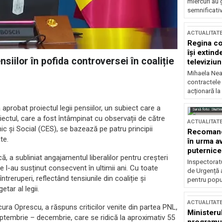
miercuri au 
semnificati
ACTUALITAT
Regina co
își extind
iilor în pofida controversei în coaliție
televiziun
Mihaela Nea
contractele 
acționară la
aprobat proiectul legii pensiilor, un subiect care a
Sursă foto: Shutte
oiectul, care a fost întâmpinat cu observații de către
ACTUALITAT
ic și Social (CES), se bazează pe patru principii
Recomandă
te.
în urma av
puternice
ă, a subliniat angajamentul liberalilor pentru creșteri
Inspectoratu
e l-au susținut consecvent în ultimii ani. Cu toate
de Urgență 
reruperi, reflectând tensiunile din coaliție și
pentru popula
tar al legii.
ACTUALITAT
ura Oprescu, a răspuns criticilor venite din partea PNL,
Ministerul
septembrie – decembrie, care se ridică la aproximativ 55