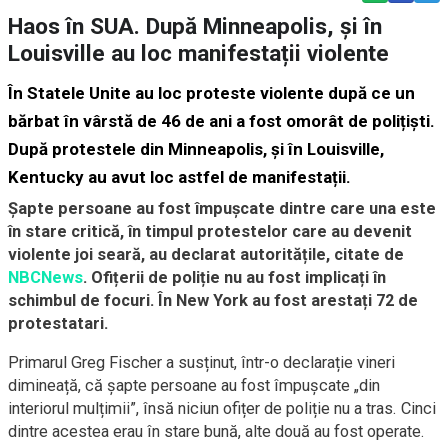
Haos în SUA. După Minneapolis, și în
Louisville au loc manifestații violente
În Statele Unite au loc proteste violente după ce un
bărbat în vârstă de 46 de ani a fost omorât de polițiști.
După protestele din Minneapolis, și în Louisville,
Kentucky au avut loc astfel de manifestații.
Șapte persoane au fost împușcate dintre care una este
în stare critică, în timpul protestelor care au devenit
violente joi seară, au declarat autoritățile, citate de
NBCNews
. Ofițerii de poliție nu au fost implicați în
schimbul de focuri. În New York au fost arestați 72 de
protestatari.
Primarul Greg Fischer a susținut, într-o declarație vineri
dimineață, că șapte persoane au fost împușcate „din
interiorul mulțimii”, însă niciun ofițer de poliție nu a tras. Cinci
dintre acestea erau în stare bună, alte două au fost operate.