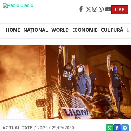
LIVE
HOME
NAȚIONAL
WORLD
ECONOMIE
CULTURĂ
L
ACTUALITATE
20:29 / 29/05/2020
WHATSAPP
FACEBO
TEL