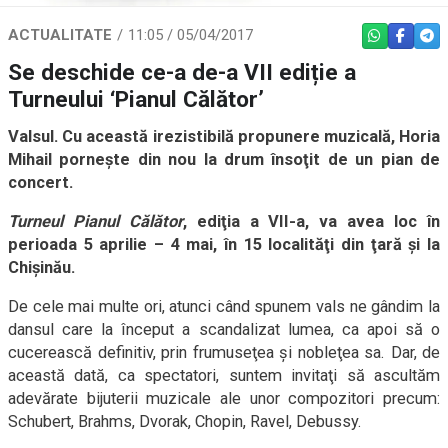
ACTUALITATE
11:05 / 05/04/2017
WHATSAPP
FACEBO
TEL
Se deschide ce-a de-a VII ediție a
Turneului ‘Pianul Călător’
Valsul. Cu această irezistibilă propunere muzicală, Horia
Mihail porneşte din nou la drum însoţit de un pian de
concert.
Turneul Pianul Călător
, ediţia a VII-a, va avea loc în
perioada 5 aprilie – 4 mai, în 15 localităţi din ţară şi la
Chişinău.
De cele mai multe ori, atunci când spunem vals ne gândim la
dansul care la început a scandalizat lumea, ca apoi să o
cucerească definitiv, prin frumuseţea şi nobleţea sa. Dar, de
această dată, ca spectatori, suntem invitaţi să ascultăm
adevărate bijuterii muzicale ale unor compozitori precum:
Schubert, Brahms, Dvorak, Chopin, Ravel, Debussy.