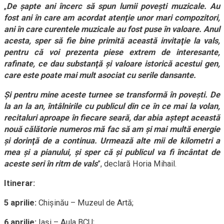
„
De şapte ani încerc să spun lumii poveşti muzicale. Au
fost ani în care am acordat atenţie unor mari compozitori,
ani în care curentele muzicale au fost puse în valoare. Anul
acesta, sper să fie bine primită această invitaţie la vals,
pentru că voi prezenta piese extrem de interesante,
rafinate, ce dau substanţă şi valoare istorică acestui gen,
care este poate mai mult asociat cu serile dansante.
Şi pentru mine aceste turnee se transformă în poveşti. De
la an la an, întâlnirile cu publicul din ce în ce mai la volan,
recitaluri aproape în fiecare seară, dar abia aştept această
nouă călătorie numeros mă fac să am şi mai multă energie
şi dorinţă de a continua. Urmează alte mii de kilometri a
mea şi a pianului, şi sper că şi publicul va fi încântat de
aceste seri în ritm de vals
”, declară Horia Mihail.
Itinerar:
5 aprilie:
Chişinău – Muzeul de Artă;
6 aprilie:
Iaşi – Aula BCU;