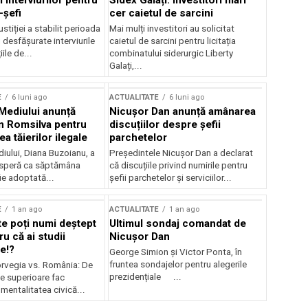
 interviurilor pentru
Sidex Galați: Investitori mari
-șefi
cer caietul de sarcini
stiției a stabilit perioada
Mai mulți investitori au solicitat
i desfășurate interviurile
caietul de sarcini pentru licitația
ile de...
combinatului siderurgic Liberty
Galați,...
E
6 luni ago
ACTUALITATE
6 luni ago
 Mediului anunță
Nicușor Dan anunță amânarea
n Romsilva pentru
discuțiilor despre șefii
 tăierilor ilegale
parchetelor
iului, Diana Buzoianu, a
Președintele Nicușor Dan a declarat
 speră ca săptămâna
că discuțiile privind numirile pentru
fie adoptată...
șefii parchetelor și serviciilor...
E
1 an ago
ACTUALITATE
1 an ago
te poți numi deștept
Ultimul sondaj comandat de
u că ai studii
Nicușor Dan
e!?
George Simion și Victor Ponta, în
fruntea sondajelor pentru alegerile
rvegia vs. România: De
prezidențiale ...
le superioare fac
 mentalitatea civică...