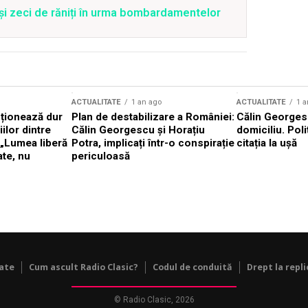
 și zeci de răniți în urma bombardamentelor
ACTUALITATE
1 an ago
ACTUALITATE
1 a
cționează dur
Plan de destabilizare a României:
Călin Georgesc
ilor dintre
Călin Georgescu și Horațiu
domiciliu. Poli
 „Lumea liberă
Potra, implicați într-o conspirație
citația la ușă
ate, nu
periculoasă
tate
Cum ascult Radio Clasic?
Codul de conduită
Drept la repli
© Radio Clasic, 2026