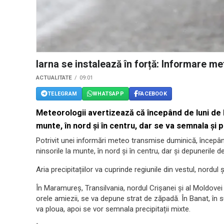
Iarna se instalează în forță: Informare me
ACTUALITATE
09:01
TELEGRAM
WHATSAPP
FACEBOOK
Meteorologii avertizează că începând de luni de la
munte, în nord și în centru, dar se va semnala și p
Potrivit unei informări meteo transmise duminică, începând
ninsorile la munte, în nord și în centru, dar și depunerile de
Aria precipitațiilor va cuprinde regiunile din vestul, nordul și
În Maramureș, Transilvania, nordul Crișanei și al Moldovei
orele amiezii, se va depune strat de zăpadă. În Banat, în s
va ploua, apoi se vor semnala precipitații mixte.