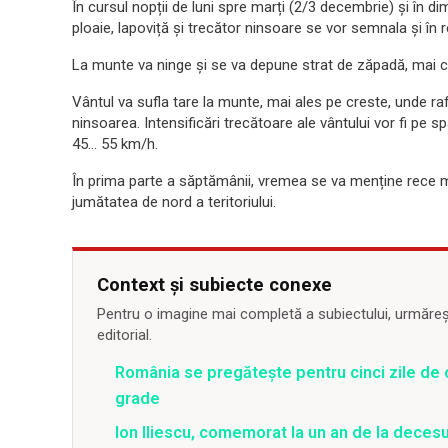
În cursul nopții de luni spre marți (2/3 decembrie) și în di
ploaie, lapoviță și trecător ninsoare se vor semnala și în r
La munte va ninge și se va depune strat de zăpadă, mai cons
Vântul va sufla tare la munte, mai ales pe creste, unde r
ninsoarea. Intensificări trecătoare ale vântului vor fi pe sp
45… 55 km/h.
În prima parte a săptămânii, vremea se va menține rece m
jumătatea de nord a teritoriului.
Context și subiecte conexe
Pentru o imagine mai completă a subiectului, urmărește
editorial.
România se pregătește pentru cinci zile de 
grade
Ion Iliescu, comemorat la un an de la decesul