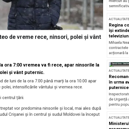
miercuri au 
semnificati
ACTUALITAT
Regina co
își extind
televiziun
teo de vreme rece, ninsori, polei și vânt
Mihaela Nea
contractele 
acționară la
Sursă foto: Shutte
 ora 7:00 vremea va fi rece, apar ninsorile la
ACTUALITAT
olei și vânt puternic.
Recomandă
 de luni de la ora 7.00 până marți la ora 10.00 apar
în urma av
 polei, intensificările vântului și vremea rece.
puternice
Inspectoratu
 centrul țării.
de Urgență 
pentru popula
 treptat vor predomina ninsorile și local, mai ales după
udul Crișanei și în centrul și sudul Moldovei la început
ACTUALITAT
Ministerul