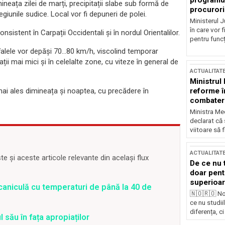
programul
mineața zilei de marți, precipitații slabe sub formă de
procurori
egiunile sudice. Local vor fi depuneri de polei.
Ministerul Ju
în care vor f
istent în Carpații Occidentali și în nordul Orientalilor.
pentru funcți
afalele vor depăși 70…80 km/h, viscolind temporar
ații mai mici și în celelalte zone, cu viteze în general de
ACTUALITAT
Ministrul
reforme î
ai ales dimineața și noaptea, cu precădere în
combaterea
Ministra Med
declarat că
viitoare să 
ACTUALITAT
 și aceste articole relevante din același flux
De ce nu 
doar pentr
superioar
caniculă cu temperaturi de până la 40 de
🇳🇴🇷🇴 No
ce nu studii
diferența, ci
 său în fața apropiaților