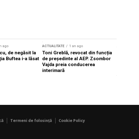
n ago
ACTUALITATE
1 an ago
ACTUALITATE
u, de negăsit la
Toni Greblă, revocat din funcția
Ilie Boloj
ția Buftea i-a lăsat
de președinte al AEP. Zsombor
alegerilor
Vajda preia conducerea
constituți
interimară
concentră
viitoarelo
că
Termeni de folosință
Cookie Policy