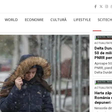
WORLD
ECONOMIE
CULTURĂ
LIFESTYLE
SCITECH
Sursă foto: Shutte
ACTUALITAT
Delta Dun
50 de mil
PNRR pen
esențiale
Aproape 50 
PNRR, pierdu
Delta Dunării
Sursă foto: Shutte
ACTUALITAT
Harta zăp
România c
depuneri 
Ninsorile di