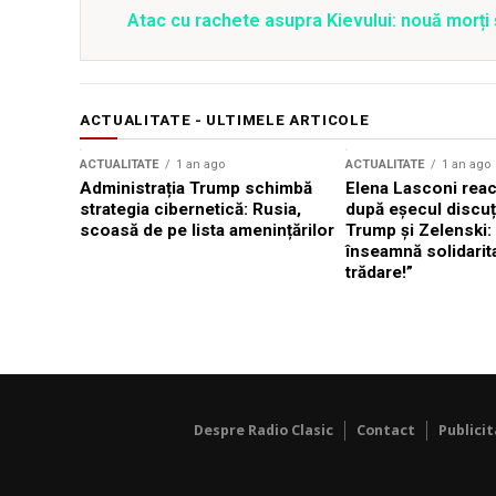
Atac cu rachete asupra Kievului: nouă morți
ACTUALITATE - ULTIMELE ARTICOLE
ACTUALITATE
1 an ago
ACTUALITATE
1 an ago
Administrația Trump schimbă
Elena Lasconi rea
strategia cibernetică: Rusia,
după eșecul discuți
scoasă de pe lista amenințărilor
Trump și Zelenski:
înseamnă solidarit
trădare!”
Despre Radio Clasic
Contact
Publici