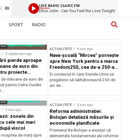
LIVE RADIO CLASIC FM
Elton John - Can You Feel the Love Tonight
SPORT
RADIO
rstock
ACTUALITATE
4 luni ago
E
3 săptămâni ago
Nava-școală “Mircea” pornește
ării pierde aproape
spre New York pentru a marca
ioane de euro din
Freedom250, cea de-a 250-a
tru proiecte
aniversare a Statelor Unite
În contextul în care Statele Unite se
de milioane de euro din
pregătesc să sărbătorească 250 de
ți pentru Delta Dunării
ani de...
...
rstock
ACTUALITATE
5 luni ago
E
5 luni ago
Reforma administrației:
ezii: zonele din
Bolojan detaliază măsurile și
u cele mai mari
economiile planificate
după viscol
Premierul Ilie Bolojan a anunțat că
n noaptea de marți spre
elementele fundamentale ale reformei