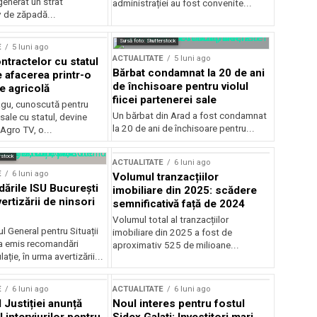
generat un strat
administrației au fost convenite...
v de zăpadă...
Sursă foto: Shutterstock
E
5 luni ago
ACTUALITATE
5 luni ago
ntractelor cu statul
Bărbat condamnat la 20 de ani
e afacerea printr-o
de închisoare pentru violul
e agricolă
fiicei partenerei sale
gu, cunoscută pentru
Un bărbat din Arad a fost condamnat
sale cu statul, devine
la 20 de ani de închisoare pentru...
 Agro TV, o...
rstock
ACTUALITATE
6 luni ago
E
6 luni ago
Volumul tranzacțiilor
rile ISU București
imobiliare din 2025: scădere
ertizării de ninsori
semnificativă față de 2024
Volumul total al tranzacțiilor
l General pentru Situații
imobiliare din 2025 a fost de
a emis recomandări
aproximativ 525 de milioane...
ție, în urma avertizării...
E
6 luni ago
ACTUALITATE
6 luni ago
 Justiției anunță
Noul interes pentru fostul