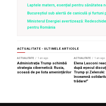
Laptele matern, esențial pentru sănătatea n
Bucureștiul sub alertă de caniculă și furtuni
Ministerul Energiei avertizează: Redeschide
pentru România
ACTUALITATE - ULTIMELE ARTICOLE
ACTUALITATE
1 an ago
ACTUALITATE
1 an ago
Administrația Trump schimbă
Elena Lasconi rea
strategia cibernetică: Rusia,
după eșecul discuți
scoasă de pe lista amenințărilor
Trump și Zelenski:
înseamnă solidarit
trădare!”