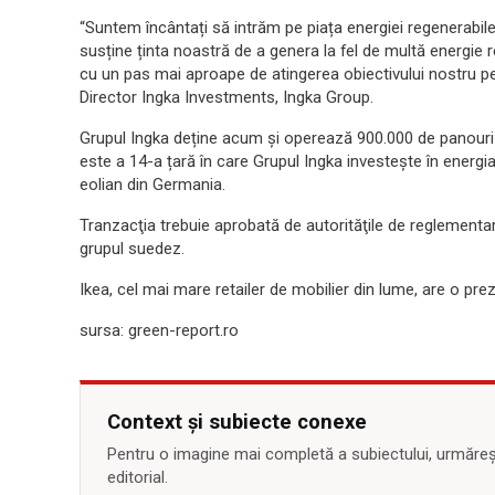
“Suntem încântați să intrăm pe piața energiei regenerabil
susține ținta noastră de a genera la fel de multă energie
cu un pas mai aproape de atingerea obiectivului nostru p
Director Ingka Investments, Ingka Group.
Grupul Ingka deține acum și operează 900.000 de panouri s
este a 14-a țară în care Grupul Ingka investește în energia
eolian din Germania.
Tranzacţia trebuie aprobată de autorităţile de reglementar
grupul suedez.
Ikea, cel mai mare retailer de mobilier din lume, are o pr
sursa: green-report.ro
Context și subiecte conexe
Pentru o imagine mai completă a subiectului, urmărește
editorial.