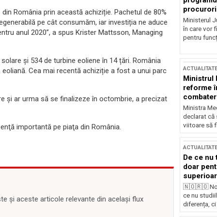
programul
procurori
e din România prin această achiziție. Pachetul de 80%
Ministerul Ju
 regenerabilă pe cât consumăm, iar investiția ne aduce
în care vor f
entru anul 2020”, a spus Krister Mattsson, Managing
pentru funcți
olare și 534 de turbine eoliene în 14 țări. România
ACTUALITAT
 eoliană. Cea mai recentă achiziție a fost a unui parc
Ministrul
reforme î
combaterea
e şi ar urma să se finalizeze în octombrie, a precizat
Ministra Med
declarat că
viitoare să 
ezenţă importantă pe piaţa din România.
ACTUALITAT
De ce nu 
doar pentr
superioar
🇳🇴🇷🇴 No
ce nu studii
 și aceste articole relevante din același flux
diferența, ci