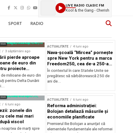
LIVE RADIO CLASIC FM
Kool & the Gang - Cherish
SPORT
RADIO
rstock
ACTUALITATE
4 luni ago
E
3 săptămâni ago
Nava-școală “Mircea” pornește
ării pierde aproape
spre New York pentru a marca
ioane de euro din
Freedom250, cea de-a 250-a
tru proiecte
aniversare a Statelor Unite
În contextul în care Statele Unite se
de milioane de euro din
pregătesc să sărbătorească 250 de
ți pentru Delta Dunării
ani de...
...
rstock
ACTUALITATE
6 luni ago
E
6 luni ago
Reforma administrației:
ezii: zonele din
Bolojan detaliază măsurile și
u cele mai mari
economiile planificate
după viscol
Premierul Ilie Bolojan a anunțat că
n noaptea de marți spre
elementele fundamentale ale reformei