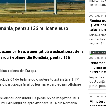
miercuri au 
semnificati
ACTUALITAT
Regina co
își extind
omânia, pentru 136 milioane euro
televiziun
Mihaela Nea
contractele 
acționară la
zinelor Ikea, a anunţat că a achiziţionat de la
Sursă foto: Shutte
arcuri eoliene din România, pentru 136
ACTUALITAT
Recomandă
în urma av
bine eoliene din Europa.
puternice
Inspectoratu
, include 64 de turbine cu o putere totală instalată 171
de Urgență 
 participaţie în al doilea mare parc eolian offshore
pentru popula
ACTUALITAT
chivalentul consumului a peste 65 de magazine IKEA
Ministerul
mul din lanțul de aprovizionare IKEA din România.