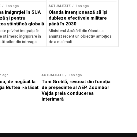
E
1 an ago
ACTUALITATE
1 an ago
a imigrației în SUA
Olanda intenționează să își
ză și pentru
dubleze efectivele militare
a științifică globală
până în 2030
cte privind imigrația în
Ministerul Apărării din Olanda a
e stârnesc îngrijorare în
anunțat recent un obiectiv ambițios
tătorilor din întreaga...
de a mai mult...
n ago
ACTUALITATE
1 an ago
ACTUALITATE
u, de negăsit la
Toni Greblă, revocat din funcția
Ilie Boloj
ția Buftea i-a lăsat
de președinte al AEP. Zsombor
alegerilor
Vajda preia conducerea
constituți
interimară
concentră
viitoarelo