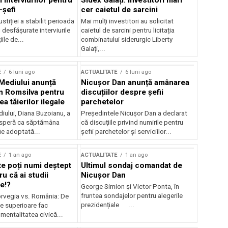
 interviurilor pentru
Sidex Galați: Investitori mari
-șefi
cer caietul de sarcini
stiției a stabilit perioada
Mai mulți investitori au solicitat
i desfășurate interviurile
caietul de sarcini pentru licitația
ile de...
combinatului siderurgic Liberty
Galați,...
E
6 luni ago
ACTUALITATE
6 luni ago
 Mediului anunță
Nicușor Dan anunță amânarea
n Romsilva pentru
discuțiilor despre șefii
 tăierilor ilegale
parchetelor
iului, Diana Buzoianu, a
Președintele Nicușor Dan a declarat
 speră ca săptămâna
că discuțiile privind numirile pentru
fie adoptată...
șefii parchetelor și serviciilor...
E
1 an ago
ACTUALITATE
1 an ago
te poți numi deștept
Ultimul sondaj comandat de
u că ai studii
Nicușor Dan
e!?
George Simion și Victor Ponta, în
fruntea sondajelor pentru alegerile
rvegia vs. România: De
prezidențiale ...
le superioare fac
 mentalitatea civică...