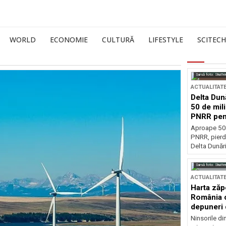
WORLD
ECONOMIE
CULTURĂ
LIFESTYLE
SCITECH
Sursă foto: Shutte
ACTUALITAT
Delta Dun
50 de mil
PNRR pen
esențiale
Aproape 50 
PNRR, pierdu
Delta Dunării
Sursă foto: Shutte
ACTUALITAT
Harta zăp
România c
depuneri 
Ninsorile di