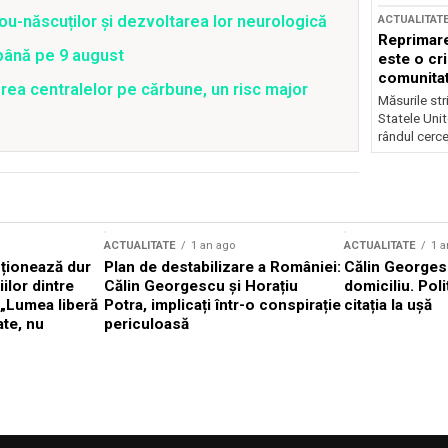
ou-născuților și dezvoltarea lor neurologică
ACTUALITAT
Reprimare
 până pe 9 august
este o cri
comunitate
rea centralelor pe cărbune, un risc major
Măsurile stri
Statele Unit
rândul cerce
ACTUALITATE
1 an ago
ACTUALITATE
1 a
cționează dur
Plan de destabilizare a României:
Călin Georgesc
ilor dintre
Călin Georgescu și Horațiu
domiciliu. Poli
 „Lumea liberă
Potra, implicați într-o conspirație
citația la ușă
ate, nu
periculoasă