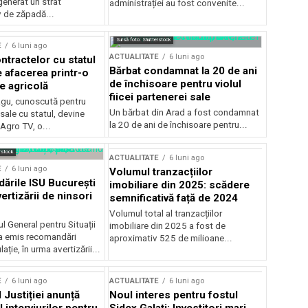
generat un strat
administrației au fost convenite...
v de zăpadă...
Sursă foto: Shutterstock
E
6 luni ago
ACTUALITATE
6 luni ago
ntractelor cu statul
Bărbat condamnat la 20 de ani
e afacerea printr-o
de închisoare pentru violul
e agricolă
fiicei partenerei sale
gu, cunoscută pentru
Un bărbat din Arad a fost condamnat
sale cu statul, devine
la 20 de ani de închisoare pentru...
 Agro TV, o...
rstock
ACTUALITATE
6 luni ago
E
6 luni ago
Volumul tranzacțiilor
rile ISU București
imobiliare din 2025: scădere
ertizării de ninsori
semnificativă față de 2024
Volumul total al tranzacțiilor
l General pentru Situații
imobiliare din 2025 a fost de
a emis recomandări
aproximativ 525 de milioane...
ție, în urma avertizării...
E
6 luni ago
ACTUALITATE
6 luni ago
 Justiției anunță
Noul interes pentru fostul