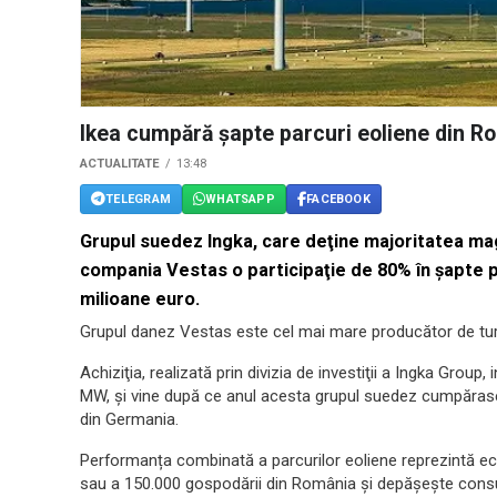
Ikea cumpără şapte parcuri eoliene din R
ACTUALITATE
13:48
TELEGRAM
WHATSAPP
FACEBOOK
Grupul suedez Ingka, care deţine majoritatea maga
compania Vestas o participaţie de 80% în şapte p
milioane euro.
Grupul danez Vestas este cel mai mare producător de tur
Achiziţia, realizată prin divizia de investiţii a Ingka Group
MW, şi vine după ce anul acesta grupul suedez cumpărase o
din Germania.
Performanța combinată a parcurilor eoliene reprezintă e
sau a 150.000 gospodării din România și depășește consu