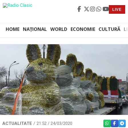
LIVE
HOME
NAȚIONAL
WORLD
ECONOMIE
CULTURĂ
L
ACTUALITATE
21:52 / 24/03/2020
WHATSAPP
FACEBO
TEL