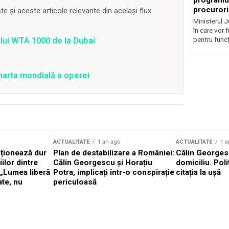
programul
procurori
 și aceste articole relevante din același flux
Ministerul Ju
în care vor f
pentru funcți
ului WTA 1000 de la Dubai
 harta mondială a operei
ACTUALITATE
1 an ago
ACTUALITATE
1 a
cționează dur
Plan de destabilizare a României:
Călin Georgesc
ilor dintre
Călin Georgescu și Horațiu
domiciliu. Poli
 „Lumea liberă
Potra, implicați într-o conspirație
citația la ușă
ate, nu
periculoasă