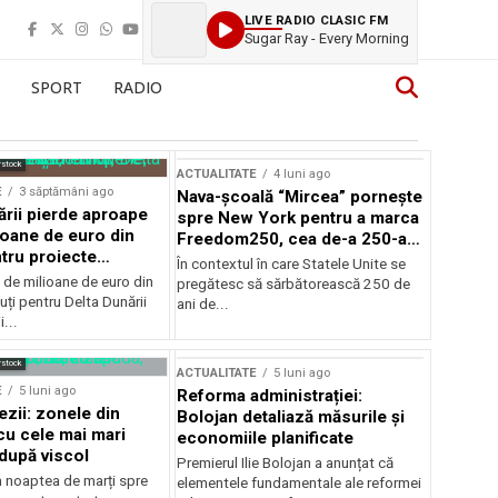
LIVE RADIO CLASIC FM
Sugar Ray - Every Morning
SPORT
RADIO
rstock
ACTUALITATE
4 luni ago
E
3 săptămâni ago
Nava-școală “Mircea” pornește
ării pierde aproape
spre New York pentru a marca
ioane de euro din
Freedom250, cea de-a 250-a
tru proiecte
aniversare a Statelor Unite
În contextul în care Statele Unite se
de milioane de euro din
pregătesc să sărbătorească 250 de
ți pentru Delta Dunării
ani de...
...
rstock
ACTUALITATE
5 luni ago
E
5 luni ago
Reforma administrației:
ezii: zonele din
Bolojan detaliază măsurile și
u cele mai mari
economiile planificate
după viscol
Premierul Ilie Bolojan a anunțat că
n noaptea de marți spre
elementele fundamentale ale reformei