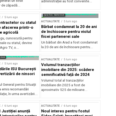
generat un strat
administrației au fost convenite...
v de zăpadă...
Sursă foto: Shutterstock
E
5 luni ago
ACTUALITATE
5 luni ago
ntractelor cu statul
Bărbat condamnat la 20 de ani
e afacerea printr-o
de închisoare pentru violul
e agricolă
fiicei partenerei sale
gu, cunoscută pentru
Un bărbat din Arad a fost condamnat
sale cu statul, devine
la 20 de ani de închisoare pentru...
 Agro TV, o...
rstock
ACTUALITATE
5 luni ago
E
5 luni ago
Volumul tranzacțiilor
rile ISU București
imobiliare din 2025: scădere
ertizării de ninsori
semnificativă față de 2024
Volumul total al tranzacțiilor
l General pentru Situații
imobiliare din 2025 a fost de
a emis recomandări
aproximativ 525 de milioane...
ție, în urma avertizării...
E
6 luni ago
ACTUALITATE
6 luni ago
 Justiției anunță
Noul interes pentru fostul