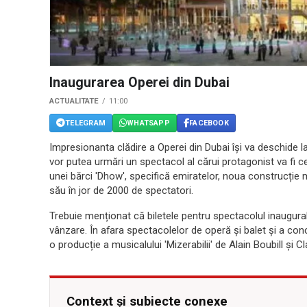
Inaugurarea Operei din Dubai
ACTUALITATE
11:00
TELEGRAM
WHATSAPP
FACEBOOK
Impresionanta clădire a Operei din Dubai își va deschide lar
vor putea urmări un spectacol al cărui protagonist va fi 
unei bărci 'Dhow', specifică emiratelor, noua construcție m
său în jor de 2000 de spectatori.
Trebuie menționat că biletele pentru spectacolul inaugural
vânzare. În afara spectacolelor de operă și balet și a con
o producție a musicalului 'Mizerabilii' de Alain Boubill și
Context și subiecte conexe