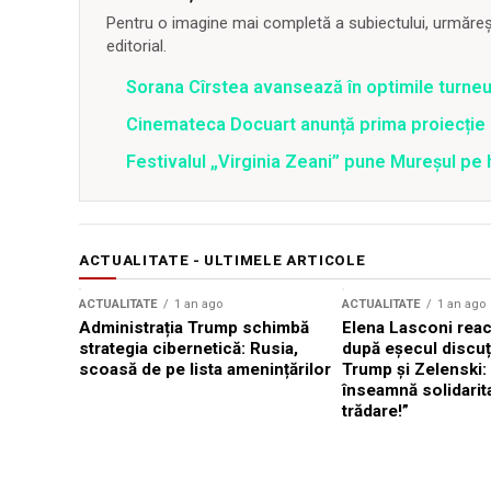
Pentru o imagine mai completă a subiectului, urmărește
editorial.
Sorana Cîrstea avansează în optimile turne
Cinemateca Docuart anunță prima proiecție
Festivalul „Virginia Zeani” pune Mureșul pe
ACTUALITATE - ULTIMELE ARTICOLE
ACTUALITATE
1 an ago
ACTUALITATE
1 an ago
Administrația Trump schimbă
Elena Lasconi rea
strategia cibernetică: Rusia,
după eșecul discuți
scoasă de pe lista amenințărilor
Trump și Zelenski:
înseamnă solidarit
trădare!”