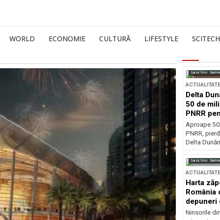
WORLD
ECONOMIE
CULTURĂ
LIFESTYLE
SCITECH
Sursă foto: Shutte
ACTUALITAT
Delta Dun
50 de mil
PNRR pen
esențiale
Aproape 50 
PNRR, pierdu
Delta Dunării
Sursă foto: Shutte
ACTUALITAT
Harta zăp
România c
depuneri 
Ninsorile di