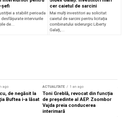
 interviurilor pentru
Sidex Galați: Investitori mari
-șefi
cer caietul de sarcini
stiției a stabilit perioada
Mai mulți investitori au solicitat
i desfășurate interviurile
caietul de sarcini pentru licitația
ile de...
combinatului siderurgic Liberty
Galați,...
n ago
ACTUALITATE
1 an ago
ACTUALITATE
u, de negăsit la
Toni Greblă, revocat din funcția
Ilie Boloj
ția Buftea i-a lăsat
de președinte al AEP. Zsombor
alegerilor
Vajda preia conducerea
constituți
interimară
concentră
viitoarelo