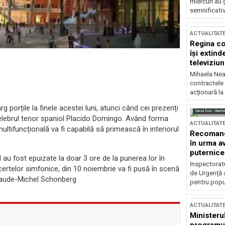
miercuri au 
semnificati
ACTUALITAT
Regina co
își extind
televiziun
Mihaela Nea
contractele 
acționară la
g porțile la finele acestei luni, atunci când cei prezenți
Sursă foto: Shutte
celebrul tenor spaniol Placido Domingo. Având forma
ACTUALITAT
ultifuncțională va fi capabilă să primească în interiorul
Recomandă
în urma av
puternice
 au fost epuizate la doar 3 ore de la punerea lor în
Inspectoratu
certelor simfonice, din 10 noiembrie va fi pusă în scenă
de Urgență 
 Claude-Michel Schonberg
pentru popula
ACTUALITAT
Ministerul