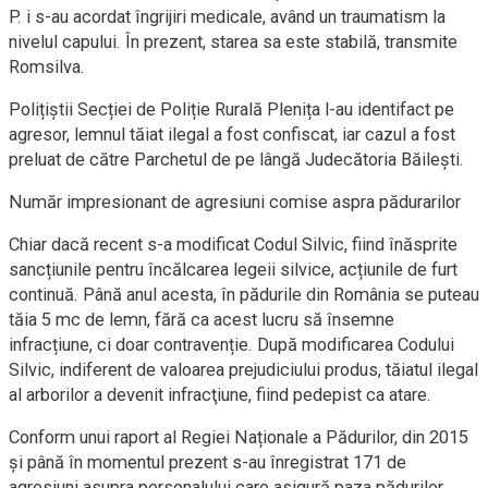
P. i s-au acordat îngrijiri medicale, având un traumatism la
nivelul capului. În prezent, starea sa este stabilă, transmite
Romsilva.
Polițiștii Secției de Poliție Rurală Plenița l-au identifact pe
agresor, lemnul tăiat ilegal a fost confiscat, iar cazul a fost
preluat de către Parchetul de pe lângă Judecătoria Băilești.
Număr impresionant de agresiuni comise aspra pădurarilor
Chiar dacă recent s-a modificat Codul Silvic, fiind înăsprite
sancțiunile pentru încălcarea legeii silvice, acțiunile de furt
continuă. Până anul acesta, în pădurile din România se puteau
tăia 5 mc de lemn, fără ca acest lucru să însemne
infracțiune, ci doar contravenție. După modificarea Codului
Silvic, indiferent de valoarea prejudiciului produs, tăiatul ilegal
al arborilor a devenit infracţiune, fiind pedepist ca atare.
Conform unui raport al Regiei Naționale a Pădurilor, din 2015
și până în momentul prezent s-au înregistrat 171 de
agresiuni asupra personalului care asigură paza pădurilor.