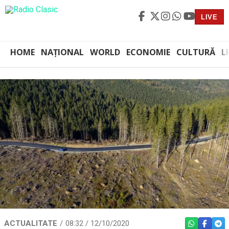
LIVE
HOME
NAȚIONAL
WORLD
ECONOMIE
CULTURĂ
L
ACTUALITATE
08:32 / 12/10/2020
WHATSAPP
FACEBO
TEL