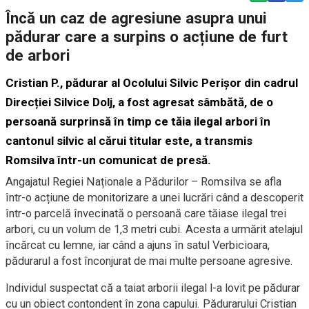
Încă un caz de agresiune asupra unui
pădurar care a surpins o acțiune de furt
de arbori
Cristian P., pădurar al Ocolului Silvic Perișor din cadrul
Direcției Silvice Dolj, a fost agresat sâmbătă, de o
persoană surprinsă în timp ce tăia ilegal arbori în
cantonul silvic al cărui titular este, a transmis
Romsilva într-un comunicat de presă.
Angajatul Regiei Naționale a Pădurilor – Romsilva se afla
într-o acțiune de monitorizare a unei lucrări când a descoperit
într-o parcelă învecinată o persoană care tăiase ilegal trei
arbori, cu un volum de 1,3 metri cubi. Acesta a urmărit atelajul
încărcat cu lemne, iar când a ajuns în satul Verbicioara,
pădurarul a fost înconjurat de mai multe persoane agresive.
Individul suspectat că a taiat arborii ilegal l-a lovit pe pădurar
cu un obiect contondent în zona capului. Pădurarului Cristian