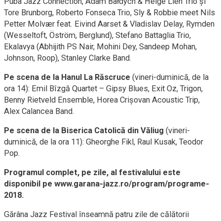
Puba Jazz Connection, Adam Bałdych & Helge Lien Trio și
Tore Brunborg, Roberto Fonseca Trio, Sly & Robbie meet Nils
Petter Molvær feat. Eivind Aarset & Vladislav Delay, Rymden
(Wesseltoft, Öström, Berglund), Stefano Battaglia Trio,
Ekalavya (Abhijith PS Nair, Mohini Dey, Sandeep Mohan,
Johnson, Roop), Stanley Clarke Band.
Pe scena de la Hanul La Răscruce
(vineri-duminică, de la
ora 14): Emil Bîzgă Quartet – Gipsy Blues, Exit Oz, Trigon,
Benny Rietveld Ensemble, Horea Crișovan Acoustic Trip,
Alex Calancea Band.
Pe scena de la Biserica Catolică din Văliug
(vineri-
duminică, de la ora 11): Gheorghe Fikl, Raul Kusak, Teodor
Pop.
Programul complet, pe zile, al festivalului este
disponibil pe www.garana-jazz.ro/program/programe-
2018.
Gărâna Jazz Festival înseamnă patru zile de călătorii