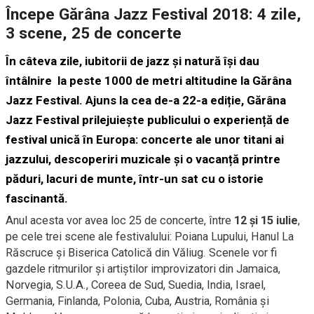
Începe Gărâna Jazz Festival 2018: 4 zile,
3 scene, 25 de concerte
În câteva zile, iubitorii de jazz și natură își dau
întâlnire la peste 1000 de metri altitudine la
Gărâna
Jazz Festival
. Ajuns la cea de-a 22-a ediție, Gărâna
Jazz Festival prilejuiește publicului o experiență de
festival unică în Europa: concerte ale unor titani ai
jazzului, descoperiri muzicale și o vacanță printre
păduri, lacuri de munte, într-un sat cu o istorie
fascinantă.
Anul acesta vor avea loc 25 de concerte, între
12 și 15 iulie
,
pe cele trei scene ale festivalului: Poiana Lupului, Hanul La
Răscruce și Biserica Catolică din Văliug. Scenele vor fi
gazdele ritmurilor și artiștilor improvizatori din Jamaica,
Norvegia, S.U.A., Coreea de Sud, Suedia, India, Israel,
Germania, Finlanda, Polonia, Cuba, Austria, România și