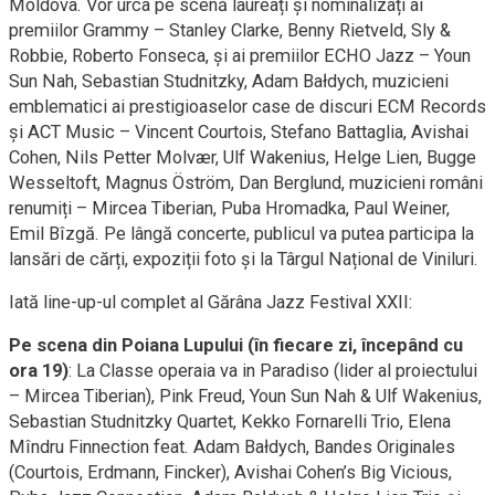
Moldova. Vor urca pe scenă laureați și nominalizați ai
premiilor Grammy – Stanley Clarke, Benny Rietveld, Sly &
Robbie, Roberto Fonseca, și ai premiilor ECHO Jazz – Youn
Sun Nah, Sebastian Studnitzky, Adam Bałdych, muzicieni
emblematici ai prestigioaselor case de discuri ECM Records
și ACT Music – Vincent Courtois, Stefano Battaglia, Avishai
Cohen, Nils Petter Molvær, Ulf Wakenius, Helge Lien, Bugge
Wesseltoft, Magnus Öström, Dan Berglund, muzicieni români
renumiți – Mircea Tiberian, Puba Hromadka, Paul Weiner,
Emil Bîzgă. Pe lângă concerte, publicul va putea participa la
lansări de cărți, expoziții foto și la Târgul Național de Viniluri.
Iată line-up-ul complet al Gărâna Jazz Festival XXII:
Pe scena din Poiana Lupului (în fiecare zi, începând cu
ora 19)
: La Classe operaia va in Paradiso (lider al proiectului
– Mircea Tiberian), Pink Freud, Youn Sun Nah & Ulf Wakenius,
Sebastian Studnitzky Quartet, Kekko Fornarelli Trio, Elena
Mîndru Finnection feat. Adam Bałdych, Bandes Originales
(Courtois, Erdmann, Fincker), Avishai Cohen’s Big Vicious,