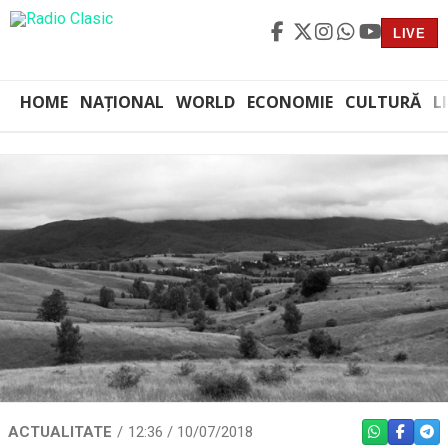
LIVE
HOME
NAȚIONAL
WORLD
ECONOMIE
CULTURĂ
L
ACTUALITATE
12:36 / 10/07/2018
WHATSAPP
FACEBO
TEL