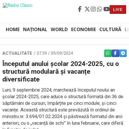
LIVE
HOME
NAȚIONAL
WORLD
ECONOMIE
CULTURĂ
L
ACTUALITATE
07:39 / 09/09/2024
WHATSAPP
FACEBO
TEL
Începutul anului școlar 2024-2025, cu o
structură modulară și vacanțe
diversificate
Luni, 9 septembrie 2024, marchează începutul noului an
școlar 2024-2025, care aduce o structură formată din 36 de
săptămâni de cursuri, împărțite pe cinci module, și cinci
vacanțe. Această structură este prevăzută în ordinul de
ministru nr. 3.694/01.02.2024 și păstrează formatul din anii
anteriori, cu o „vacanță de schi” în luna februarie, care diferă