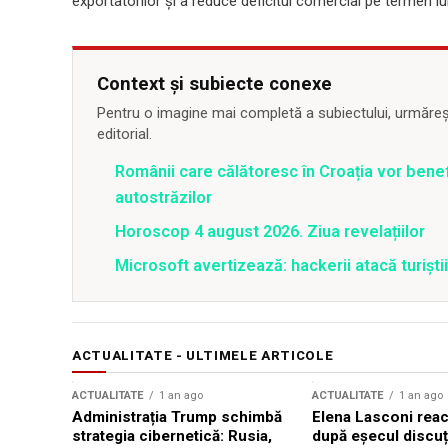
exportatorilor și a reduce deficitul comercial pe termen lu
Context și subiecte conexe
Pentru o imagine mai completă a subiectului, urmărește
editorial.
Românii care călătoresc în Croația vor bene
autostrăzilor
Horoscop 4 august 2026. Ziua revelațiilor
Microsoft avertizează: hackerii atacă turiștii 
ACTUALITATE - ULTIMELE ARTICOLE
ACTUALITATE
1 an ago
ACTUALITATE
1 an ago
Administrația Trump schimbă
Elena Lasconi rea
strategia cibernetică: Rusia,
după eșecul discuți