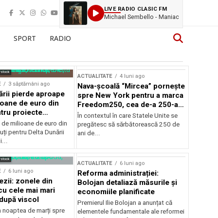
LIVE RADIO CLASIC FM
Michael Sembello - Maniac
SPORT
RADIO
rstock
ACTUALITATE
4 luni ago
E
3 săptămâni ago
Nava-școală “Mircea” pornește
ării pierde aproape
spre New York pentru a marca
ioane de euro din
Freedom250, cea de-a 250-a
tru proiecte
aniversare a Statelor Unite
În contextul în care Statele Unite se
de milioane de euro din
pregătesc să sărbătorească 250 de
ți pentru Delta Dunării
ani de...
...
rstock
ACTUALITATE
6 luni ago
E
6 luni ago
Reforma administrației:
ezii: zonele din
Bolojan detaliază măsurile și
u cele mai mari
economiile planificate
după viscol
Premierul Ilie Bolojan a anunțat că
n noaptea de marți spre
elementele fundamentale ale reformei