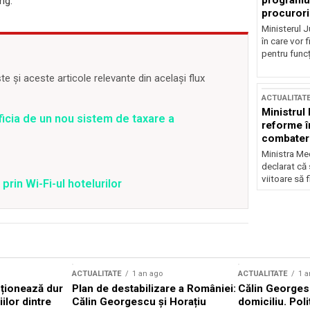
programul
ng.
procurori
Ministerul Ju
în care vor f
pentru funcți
 și aceste articole relevante din același flux
ACTUALITAT
Ministrul
ficia de un nou sistem de taxare a
reforme î
combaterea
Ministra Med
declarat că
viitoare să 
prin Wi-Fi-ul hotelurilor
ACTUALITATE
1 an ago
ACTUALITATE
1 a
cționează dur
Plan de destabilizare a României:
Călin Georgesc
ilor dintre
Călin Georgescu și Horațiu
domiciliu. Poli