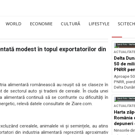
WORLD
ECONOMIE
CULTURĂ
LIFESTYLE
SCITECH
Sursă foto: Shutte
ntată modest în topul exportatorilor din
ACTUALITAT
Delta Dun
50 de mil
PNRR pen
esențiale
Aproape 50 
PNRR, pierdu
ustria alimentară românească au reușit să se claseze în
Delta Dunării
 de sectorul auto și traderii de cereale. În ciuda unei
ia alimentară continuă să se confrunte cu dificultăți în
Sursă foto: Shutte
ergetic, relevă datele consultate de Ziare.com.
ACTUALITAT
Harta zăp
România c
depuneri 
xcluzând cerealele, animalele vii și semințele, au atins
Ninsorile di
ortatori din industria alimentară reprezintă aproximativ