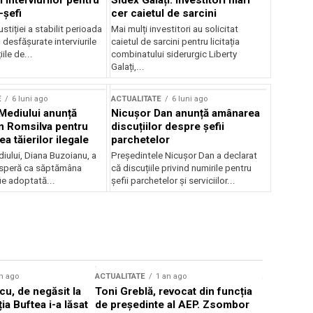
 interviurilor pentru
Sidex Galați: Investitori mari
-șefi
cer caietul de sarcini
stiției a stabilit perioada
Mai mulți investitori au solicitat
i desfășurate interviurile
caietul de sarcini pentru licitația
ile de...
combinatului siderurgic Liberty
Galați,...
E
6 luni ago
ACTUALITATE
6 luni ago
 Mediului anunță
Nicușor Dan anunță amânarea
n Romsilva pentru
discuțiilor despre șefii
 tăierilor ilegale
parchetelor
iului, Diana Buzoianu, a
Președintele Nicușor Dan a declarat
 speră ca săptămâna
că discuțiile privind numirile pentru
fie adoptată...
șefii parchetelor și serviciilor...
n ago
ACTUALITATE
1 an ago
ACTUALITATE
u, de negăsit la
Toni Greblă, revocat din funcția
Ilie Boloj
ția Buftea i-a lăsat
de președinte al AEP. Zsombor
alegerilor