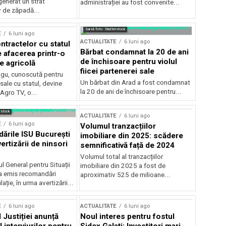
generat un strat
administrației au fost convenite...
v de zăpadă...
Sursă foto: Shutterstock
E
6 luni ago
ACTUALITATE
6 luni ago
ntractelor cu statul
Bărbat condamnat la 20 de ani
e afacerea printr-o
de închisoare pentru violul
e agricolă
fiicei partenerei sale
gu, cunoscută pentru
Un bărbat din Arad a fost condamnat
sale cu statul, devine
la 20 de ani de închisoare pentru...
 Agro TV, o...
rstock
ACTUALITATE
6 luni ago
E
6 luni ago
Volumul tranzacțiilor
rile ISU București
imobiliare din 2025: scădere
ertizării de ninsori
semnificativă față de 2024
Volumul total al tranzacțiilor
l General pentru Situații
imobiliare din 2025 a fost de
a emis recomandări
aproximativ 525 de milioane...
ție, în urma avertizării...
E
6 luni ago
ACTUALITATE
6 luni ago
 Justiției anunță
Noul interes pentru fostul