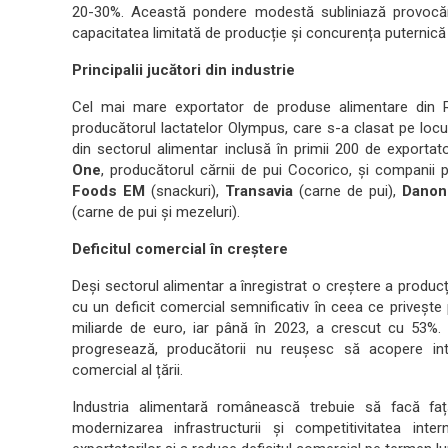
20-30%. Această pondere modestă subliniază provocăril
capacitatea limitată de producție și concurența puternică d
Principalii jucători din industrie
Cel mai mare exportator de produse alimentare din
producătorul lactatelor Olympus, care s-a clasat pe loc
din sectorul alimentar inclusă în primii 200 de exportator
One
, producătorul cărnii de pui Cocorico, și compani
Foods EM
(snackuri),
Transavia
(carne de pui),
Danon
(carne de pui și mezeluri).
Deficitul comercial în creștere
Deși sectorul alimentar a înregistrat o creștere a produc
cu un deficit comercial semnificativ în ceea ce privește 
miliarde de euro, iar până în 2023, a crescut cu 53%. C
progresează, producătorii nu reușesc să acopere inte
comercial al țării.
Industria alimentară românească trebuie să facă faț
modernizarea infrastructurii și competitivitatea inte