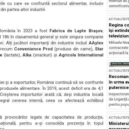
miercuri au 
e cu care se confruntă sectorul alimentar, inclusiv
semnificati
in partea altor industrii.
ACTUALITAT
Regina co
își extind
 România în 2023 a fost
Fabrica de Lapte Brașov
,
televiziun
ul 186 în clasamentul general și este singura companie
i. Alți jucători importanți din industrie includ
AAylex
Mihaela Nea
contractele 
i precum
Convenience Prod
(produse din carne),
Star
acționară la
e
(lactate),
Alka
(snackuri) și
Agricola International
Sursă foto: Shutte
ACTUALITAT
Recomandă
în urma av
ției și a exporturilor, România continuă să se confrunte
puternice
produsele alimentare. În 2019, acest deficit era de 4,1
reșterea importurilor arată că, deși industria locală
Inspectoratu
de Urgență 
gral cererea internă, ceea ce afectează echilibrul
pentru popula
ă provocărilor legate de capacitatea de producție,
ACTUALITAT
rnațională, pentru a-și consolida prezența în topul
Ministerul