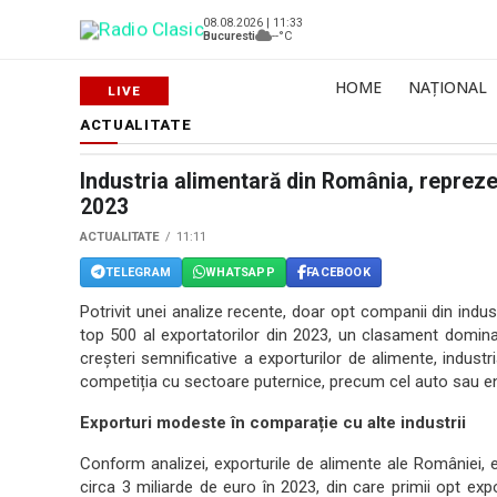
08.08.2026 | 11:33
Bucuresti
--°C
HOME
NAȚIONAL
ACTUALITATE
Industria alimentară din România, repreze
2023
ACTUALITATE
11:11
TELEGRAM
WHATSAPP
FACEBOOK
Potrivit unei analize recente, doar opt companii din ind
top 500 al exportatorilor din 2023, un clasament dominat
creșteri semnificative a exporturilor de alimente, industr
competiția cu sectoare puternice, precum cel auto sau en
Exporturi modeste în comparație cu alte industrii
Conform analizei, exporturile de alimente ale României, e
circa 3 miliarde de euro în 2023, din care primii opt exp