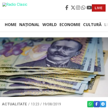
LIVE
HOME
NAȚIONAL
WORLD
ECONOMIE
CULTURĂ
L
ACTUALITATE
13:23 / 19/08/2019
WHATSAPP
FACEBO
TEL