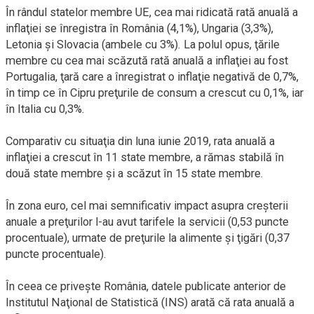
În rândul statelor membre UE, cea mai ridicată rată anuală a
inflaţiei se înregistra în România (4,1%), Ungaria (3,3%),
Letonia şi Slovacia (ambele cu 3%). La polul opus, ţările
membre cu cea mai scăzută rată anuală a inflaţiei au fost
Portugalia, ţară care a înregistrat o inflaţie negativă de 0,7%,
în timp ce în Cipru preţurile de consum a crescut cu 0,1%, iar
în Italia cu 0,3%.
Comparativ cu situaţia din luna iunie 2019, rata anuală a
inflaţiei a crescut în 11 state membre, a rămas stabilă în
două state membre şi a scăzut în 15 state membre.
În zona euro, cel mai semnificativ impact asupra creşterii
anuale a preţurilor l-au avut tarifele la servicii (0,53 puncte
procentuale), urmate de preţurile la alimente şi ţigări (0,37
puncte procentuale).
În ceea ce priveşte România, datele publicate anterior de
Institutul Naţional de Statistică (INS) arată că rata anuală a