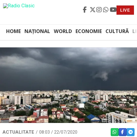
LIVE
HOME
NAȚIONAL
WORLD
ECONOMIE
CULTURĂ
L
ACTUALITATE
08:03 / 22/07/2020
WHATSAPP
FACEBO
TEL