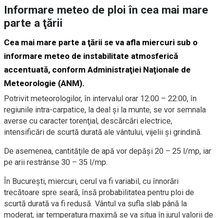
Informare meteo de ploi în cea mai mare
parte a ţării
Cea mai mare parte a ţării se va afla miercuri sub o
informare meteo de instabilitate atmosferică
accentuată, conform Administraţiei Naţionale de
Meteorologie (ANM).
Potrivit meteorologilor, în intervalul orar 12:00 – 22:00, în
regiunile intra-carpatice, la deal şi la munte, se vor semnala
averse cu caracter torenţial, descărcări electrice,
intensificări de scurtă durată ale vântului, vijelii şi grindină.
De asemenea, cantităţile de apă vor depăşi 20 – 25 l/mp, iar
pe arii restrânse 30 – 35 l/mp.
În București, miercuri, cerul va fi variabil, cu înnorări
trecătoare spre seară, însă probabilitatea pentru ploi de
scurtă durată va fi redusă. Vântul va sufla slab până la
moderat, iar temperatura maximă se va situa în jurul valorii de