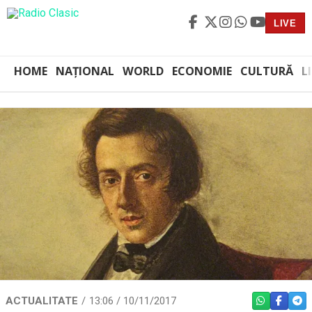
LIVE
HOME
NAȚIONAL
WORLD
ECONOMIE
CULTURĂ
L
ACTUALITATE
13:06 / 10/11/2017
WHATSAPP
FACEBO
TEL