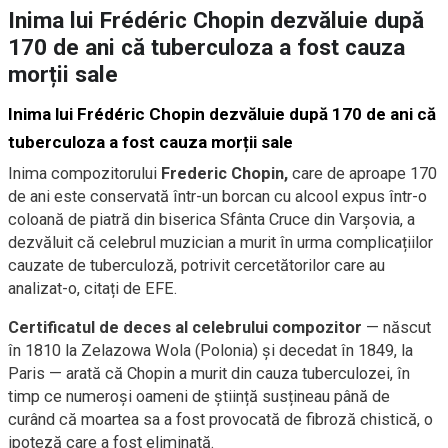
Inima lui Frédéric Chopin dezvăluie după
170 de ani că tuberculoza a fost cauza
morții sale
Inima lui Frédéric Chopin dezvăluie după 170 de ani că
tuberculoza a fost cauza morții sale
Inima compozitorului
Frederic Chopin,
care de aproape 170
de ani este conservată într-un borcan cu alcool expus într-o
coloană de piatră din biserica Sfânta Cruce din Varșovia, a
dezvăluit că celebrul muzician a murit în urma complicațiilor
cauzate de tuberculoză, potrivit cercetătorilor care au
analizat-o, citați de EFE.
Certificatul de deces al celebrului compozitor
— născut
în 1810 la Zelazowa Wola (Polonia) și decedat în 1849, la
Paris — arată că Chopin a murit din cauza tuberculozei, în
timp ce numeroși oameni de știință susțineau până de
curând că moartea sa a fost provocată de fibroză chistică, o
ipoteză care a fost eliminată.