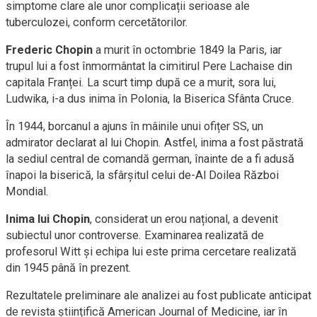
simptome clare ale unor complicații serioase ale
tuberculozei, conform cercetătorilor.
Frederic Chopin
a murit în octombrie 1849 la Paris, iar
trupul lui a fost înmormântat la cimitirul Pere Lachaise din
capitala Franței. La scurt timp după ce a murit, sora lui,
Ludwika, i-a dus inima în Polonia, la Biserica Sfânta Cruce.
În 1944, borcanul a ajuns în mâinile unui ofițer SS, un
admirator declarat al lui Chopin. Astfel, inima a fost păstrată
la sediul central de comandă german, înainte de a fi adusă
înapoi la biserică, la sfârșitul celui de-Al Doilea Război
Mondial.
Inima lui Chopin
, considerat un erou național, a devenit
subiectul unor controverse. Examinarea realizată de
profesorul Witt și echipa lui este prima cercetare realizată
din 1945 până în prezent.
Rezultatele preliminare ale analizei au fost publicate anticipat
de revista științifică American Journal of Medicine, iar în