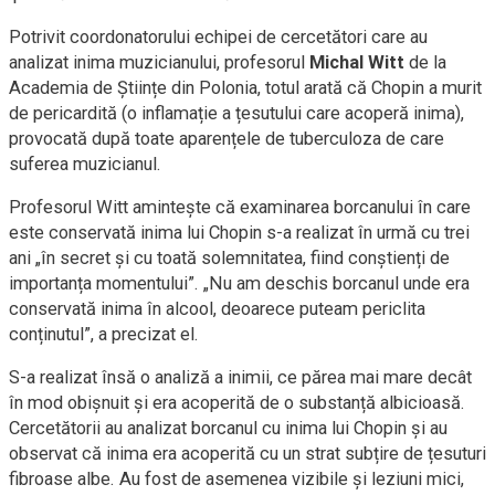
Potrivit coordonatorului echipei de cercetători care au
analizat inima muzicianului, profesorul
Michal Witt
de la
Academia de Științe din Polonia, totul arată că Chopin a murit
de pericardită (o inflamație a țesutului care acoperă inima),
provocată după toate aparențele de tuberculoza de care
suferea muzicianul.
Profesorul Witt amintește că examinarea borcanului în care
este conservată inima lui Chopin s-a realizat în urmă cu trei
ani „în secret și cu toată solemnitatea, fiind conștienți de
importanța momentului”. „Nu am deschis borcanul unde era
conservată inima în alcool, deoarece puteam periclita
conținutul”, a precizat el.
S-a realizat însă o analiză a inimii, ce părea mai mare decât
în mod obișnuit și era acoperită de o substanță albicioasă.
Cercetătorii au analizat borcanul cu inima lui Chopin și au
observat că inima era acoperită cu un strat subțire de țesuturi
fibroase albe. Au fost de asemenea vizibile și leziuni mici,