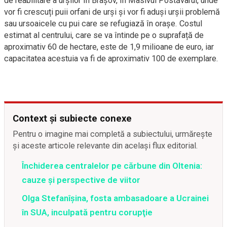
de reabilitare a urșilor în Brașov, în Masivul Postăvarul, unde
vor fi crescuți puii orfani de urși și vor fi aduși urșii problemă
sau ursoaicele cu pui care se refugiază în orașe. Costul
estimat al centrului, care se va întinde pe o suprafață de
aproximativ 60 de hectare, este de 1,9 milioane de euro, iar
capacitatea acestuia va fi de aproximativ 100 de exemplare.
Context și subiecte conexe
Pentru o imagine mai completă a subiectului, urmărește
și aceste articole relevante din același flux editorial.
Închiderea centralelor pe cărbune din Oltenia:
cauze și perspective de viitor
Olga Stefanîşina, fosta ambasadoare a Ucrainei
în SUA, inculpată pentru corupţie