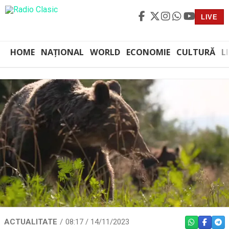
LIVE
HOME
NAȚIONAL
WORLD
ECONOMIE
CULTURĂ
L
ACTUALITATE
08:17 / 14/11/2023
WHATSAPP
FACEBO
TEL