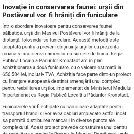
Inovație în conservarea faunei: urșii din
Postăvarul vor fi hrăniți din funiculare
Într-o abordare inovatoare pentru conservarea faunei
sălbatice, urșii din Masivul Postăvarul vor fi hrăniți de la
distanță, folosindu-se funiculare. Această metodă este
adoptată pentru a preveni obișnuința urșilor cu prezența
umană și asocierea oamenilor cu sursele de hrană. Regia
Publică Locală a Pădurilor Kronstadt are în plan
achiziționarea a două funiculare, cu o valoare estimată la
656.584 lei, inclusiv TVA. Achiziția face parte dintr-un proiect
cu finanțare europeană destinat amenajării unui complex
pentru reabilitarea urșilor, implementat de Ministerul Mediului
în parteneriat cu Regia Publică Locală a Pădurilor Kronstadt.
Funicularele vor fi echipate cu cărucioare adaptate pentru
transportul hranei și vor avea cabluri amplasate astfel încât
să permită distribuirea mâncării în diverse puncte ale
complexului. Acest proiect prevede construirea unui centru