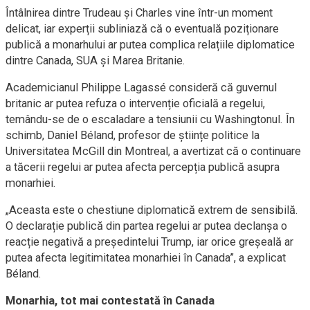
Întâlnirea dintre Trudeau și Charles vine într-un moment
delicat, iar experții subliniază că o eventuală poziționare
publică a monarhului ar putea complica relațiile diplomatice
dintre Canada, SUA și Marea Britanie.
Academicianul Philippe Lagassé consideră că guvernul
britanic ar putea refuza o intervenție oficială a regelui,
temându-se de o escaladare a tensiunii cu Washingtonul. În
schimb, Daniel Béland, profesor de științe politice la
Universitatea McGill din Montreal, a avertizat că o continuare
a tăcerii regelui ar putea afecta percepția publică asupra
monarhiei.
„Aceasta este o chestiune diplomatică extrem de sensibilă.
O declarație publică din partea regelui ar putea declanșa o
reacție negativă a președintelui Trump, iar orice greșeală ar
putea afecta legitimitatea monarhiei în Canada”, a explicat
Béland.
Monarhia, tot mai contestată în Canada