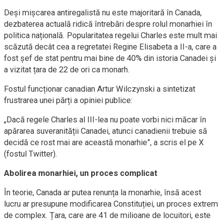
Deși mișcarea antiregalistă nu este majoritară în Canada,
dezbaterea actuală ridică întrebări despre rolul monarhiei în
politica națională. Popularitatea regelui Charles este mult mai
scăzută decât cea a regretatei Regine Elisabeta a II-a, care a
fost șef de stat pentru mai bine de 40% din istoria Canadei și
a vizitat țara de 22 de ori ca monarh.
Fostul funcționar canadian Artur Wilczynski a sintetizat
frustrarea unei părți a opiniei publice:
„Dacă regele Charles al III-lea nu poate vorbi nici măcar în
apărarea suveranității Canadei, atunci canadienii trebuie să
decidă ce rost mai are această monarhie”, a scris el pe X
(fostul Twitter).
Abolirea monarhiei, un proces complicat
În teorie, Canada ar putea renunța la monarhie, însă acest
lucru ar presupune modificarea Constituției, un proces extrem
de complex. Țara, care are 41 de milioane de locuitori, este