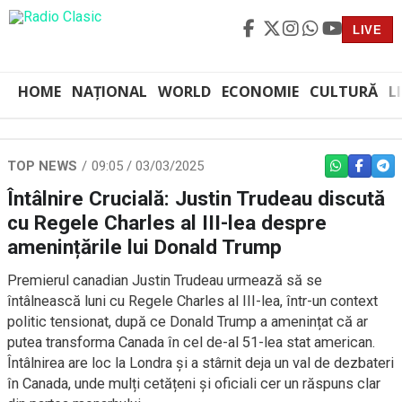
LIVE
HOME
NAȚIONAL
WORLD
ECONOMIE
CULTURĂ
L
TOP NEWS
09:05 / 03/03/2025
WHATSAPP
FACEBO
TEL
Întâlnire Crucială: Justin Trudeau discută
cu Regele Charles al III-lea despre
amenințările lui Donald Trump
Premierul canadian Justin Trudeau urmează să se
întâlnească luni cu Regele Charles al III-lea, într-un context
politic tensionat, după ce Donald Trump a amenințat că ar
putea transforma Canada în cel de-al 51-lea stat american.
Întâlnirea are loc la Londra și a stârnit deja un val de dezbateri
în Canada, unde mulți cetățeni și oficiali cer un răspuns clar