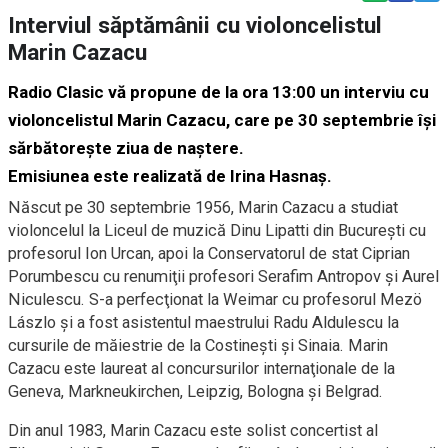
Interviul săptămânii cu violoncelistul
Marin Cazacu
Radio Clasic vă propune de la ora 13:00 un interviu cu
violoncelistul Marin Cazacu, care pe 30 septembrie își
sărbătorește ziua de naștere.
Emisiunea este realizată de Irina Hasnaș.
Născut pe 30 septembrie 1956, Marin Cazacu a studiat
violoncelul la Liceul de muzică Dinu Lipatti din Bucureşti cu
profesorul Ion Urcan, apoi la Conservatorul de stat Ciprian
Porumbescu cu renumiţii profesori Serafim Antropov şi Aurel
Niculescu. S-a perfecţionat la Weimar cu profesorul Mezö
Lászlo şi a fost asistentul maestrului Radu Aldulescu la
cursurile de măiestrie de la Costineşti şi Sinaia. Marin
Cazacu este laureat al concursurilor internaţionale de la
Geneva, Markneukirchen, Leipzig, Bologna şi Belgrad.
Din anul 1983, Marin Cazacu este solist concertist al