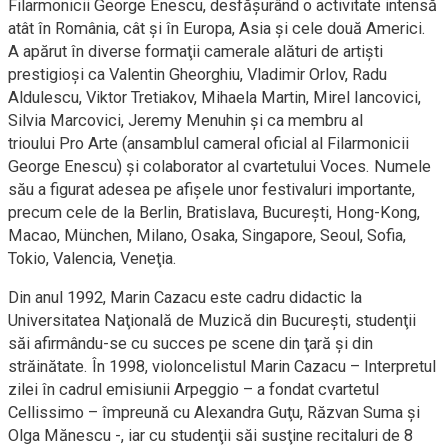
Filarmonicii George Enescu, desfăşurând o activitate intensă
atât în România, cât şi în Europa, Asia şi cele două Americi.
A apărut în diverse formaţii camerale alături de artişti
prestigioşi ca Valentin Gheorghiu, Vladimir Orlov, Radu
Aldulescu, Viktor Tretiakov, Mihaela Martin, Mirel Iancovici,
Silvia Marcovici, Jeremy Menuhin şi ca membru al
trioului Pro Arte (ansamblul cameral oficial al Filarmonicii
George Enescu) şi colaborator al cvartetului Voces. Numele
său a figurat adesea pe afişele unor festivaluri importante,
precum cele de la Berlin, Bratislava, Bucureşti, Hong-Kong,
Macao, München, Milano, Osaka, Singapore, Seoul, Sofia,
Tokio, Valencia, Veneţia.
Din anul 1992, Marin Cazacu este cadru didactic la
Universitatea Naţională de Muzică din Bucureşti, studenţii
săi afirmându-se cu succes pe scene din ţară şi din
străinătate. În 1998, violoncelistul Marin Cazacu – Interpretul
zilei în cadrul emisiunii Arpeggio – a fondat cvartetul
Cellissimo – împreună cu Alexandra Guţu, Răzvan Suma şi
Olga Mănescu -, iar cu studenţii săi susţine recitaluri de 8