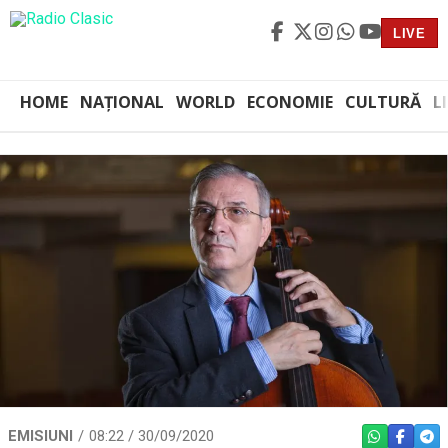
LIVE
HOME
NAȚIONAL
WORLD
ECONOMIE
CULTURĂ
L
EMISIUNI
08:22 / 30/09/2020
WHATSAPP
FACEBO
TEL