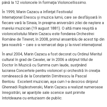
până la 12 violoncele în formaţia Violoncellissimo.
În 1999, Marin Cazacu a înfiinţat Festivalul
Internaţional Enescu şi muzica lumii, care se desfăşoară în
fiecare vară la Sinaia, în preajma aniversării zilei de naştere a
marelui muzician (19 august 1881). O altă mare reuşită a
violoncelistului Marin Cazacu este fondarea Orchestrei
Române de Tineret, în 2008, primul ansamblu de acest tip din
ţara noastră – care s-a remarcat deja şi la nivel internaţional.
În anul 2004, Marin Cazacu a fost decorat cu Ordinul Meritul
cultural în grad de Cavaler, iar în 2006 a obţinut titlul de
Doctor în Muzică cu Summa cum laude, susţinând
lucrarea Concertele pentru violoncel şi orchestră în creaţia
românească de la Constantin Dimitrescu la Pascal
Bentoiu. Excelent muzician, aşa cum l-a descros dirijorul
Ghennadi Rojdestvenski, Marin Cazacu a realizat numeroase
înregistrări, iar apariţiile sale scenice sunt primite
întotdeauna cu entuziasm de public.