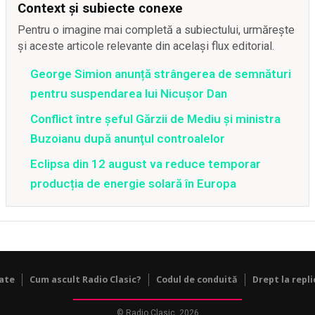
Context și subiecte conexe
Pentru o imagine mai completă a subiectului, urmărește
și aceste articole relevante din același flux editorial.
George Simion anunță strângerea de semnături
pentru suspendarea lui Nicușor Dan
Conflict între şeful Gărzii de Mediu şi ministra
Buzoianu după anunţul controalelor
Eclipsa din 12 august va reduce temporar
producția de energie solară în Europa
tate
Cum ascult Radio Clasic?
Codul de conduită
Drept la repli
© Radio Clasic, 2026