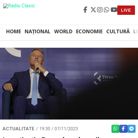
LIVE
HOME
NAȚIONAL
WORLD
ECONOMIE
CULTURĂ
L
ACTUALITATE
19:30 / 07/11/2023
WHATSAPP
FACEBO
TEL