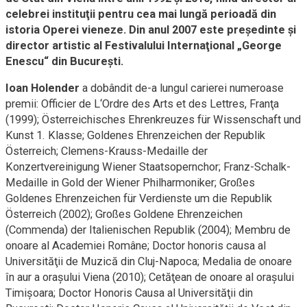
celebrei instituţii pentru cea mai lungă perioadă din
istoria Operei vieneze. Din anul 2007 este preşedinte şi
director artistic al Festivalului Internaţional „George
Enescu“ din Bucureşti.
Ioan Holender
a dobândit de-a lungul carierei numeroase
premii: Officier de L‘Ordre des Arts et des Lettres, Franţa
(1999); Österreichisches Ehrenkreuzes für Wissenschaft und
Kunst 1. Klasse; Goldenes Ehrenzeichen der Republik
Österreich; Clemens-Krauss-Medaille der
Konzertvereinigung Wiener Staatsopernchor; Franz-Schalk-
Medaille in Gold der Wiener Philharmoniker; Großes
Goldenes Ehrenzeichen für Verdienste um die Republik
Österreich (2002); Großes Goldene Ehrenzeichen
(Commenda) der Italienischen Republik (2004); Membru de
onoare al Academiei Române; Doctor honoris causa al
Universităţii de Muzică din Cluj-Napoca; Medalia de onoare
în aur a oraşului Viena (2010); Cetăţean de onoare al oraşului
Timişoara; Doctor Honoris Causa al Universităţii din