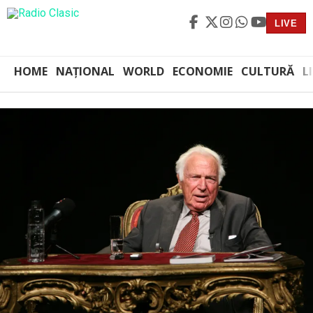
LIVE
HOME
NAȚIONAL
WORLD
ECONOMIE
CULTURĂ
L