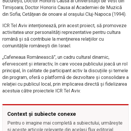
Bucureşti; Doctor Honoris Causa al Universităţii de Vest din
Timişoara; Doctor Honoris Causa al Academiei de Muzică
din Sofia; Cetăţean de onoare al oraşului Cluj-Napoca (1994).
ICR Tel Aviv intenționează, prin acest proiect, să promoveze
activitatea unor personalități reprezentative pentru cultura
română și să contribuie la menţinerea relaţiilor cu
comunitățile românești din Israel.
„Cafeneaua Românească”, un cadru cultural dinamic,
efervescent și interactiv, în care vocea publicului joacă un rol
principal, în calitate de participant activ la discuțiile și temele
din program, oferă o platformă de dezvoltare și consolidare a
relației cu publicul local, prin implicarea directă și fidelizarea
acestuia către proiectele ICR Tel Aviv.
Context și subiecte conexe
Pentru o imagine mai completă a subiectului, urmărește
și aceste articole relevante din același flux editorial.