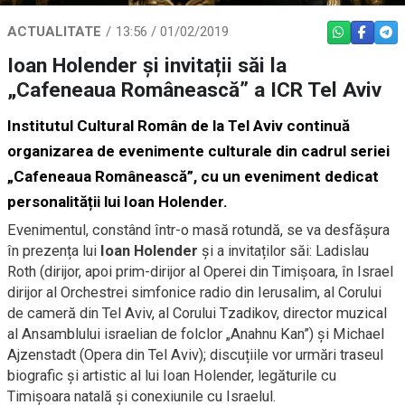
ACTUALITATE
13:56 / 01/02/2019
WHATSAPP
FACEBO
TEL
Ioan Holender și invitații săi la
„Cafeneaua Românească” a ICR Tel Aviv
Institutul Cultural Român de la Tel Aviv continuă
organizarea de evenimente culturale din cadrul seriei
„Cafeneaua Românească”, cu un eveniment dedicat
personalității lui Ioan Holender.
Evenimentul, constând într-o masă rotundă, se va desfășura
în prezența lui
Ioan Holender
și a invitaților săi: Ladislau
Roth (dirijor, apoi prim-dirijor al Operei din Timișoara, în Israel
dirijor al Orchestrei simfonice radio din Ierusalim, al Corului
de cameră din Tel Aviv, al Corului Tzadikov, director muzical
al Ansamblului israelian de folclor „Anahnu Kan”) și Michael
Ajzenstadt (Opera din Tel Aviv); discuțiile vor urmări traseul
biografic și artistic al lui Ioan Holender, legăturile cu
Timișoara natală și conexiunile cu Israelul.