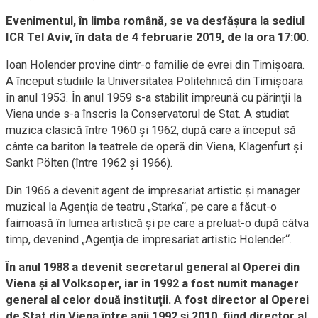
Evenimentul, în limba română, se va desfășura la sediul
ICR Tel Aviv, în data de 4 februarie 2019, de la ora 17:00.
Ioan Holender provine dintr-o familie de evrei din Timișoara.
A început studiile la Universitatea Politehnică din Timişoara
în anul 1953. În anul 1959 s-a stabilit împreună cu părinţii la
Viena unde s-a înscris la Conservatorul de Stat. A studiat
muzica clasică între 1960 şi 1962, după care a început să
cânte ca bariton la teatrele de operă din Viena, Klagenfurt şi
Sankt Pölten (între 1962 şi 1966).
Din 1966 a devenit agent de impresariat artistic şi manager
muzical la Agenţia de teatru „Starka“, pe care a făcut-o
faimoasă în lumea artistică şi pe care a preluat-o după câtva
timp, devenind „Agenţia de impresariat artistic Holender“.
În anul 1988 a devenit secretarul general al Operei din
Viena şi al Volksoper, iar în 1992 a fost numit manager
general al celor două instituţii. A fost director al Operei
de Stat din Viena între anii 1992 şi 2010, fiind director al