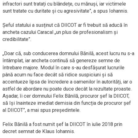
infractori sunt tratați cu blândețe, cu mănuși, iar victimele
sunt tratate cu duritate și cu agresivitate”, a spus Iohannis.
Șeful statului a susținut că DIICOT ar fi trebuit să aducă în
ancheta cazului Caracal „un plus de profesionalism și
credibilitate”.
„Doar că, sub conducerea domnului Bănilă, acest lucru nu s-a
întâmplat, iar ancheta continuă să genereze semne de
întrebare majore. Modul în care s-au desfășurat lucrurile
până acum nu face decât să ridice suspiciuni și să
accentueze lipsa de încredere a oamenilor în autorități, iar o
astfel de abordare nu poate duce decât la rezultate proaste.
Așadar, îi cer domnului Felix Bănilă, procuror șef la DIICOT,
să își înainteze imediat demisia din funcția de procuror șef
al DIICOT”, a mai spus președintele.
Felix Bănilă a fost numit șef la DIICOT în iulie 2018 prin
decret semnat de Klaus Iohannis.