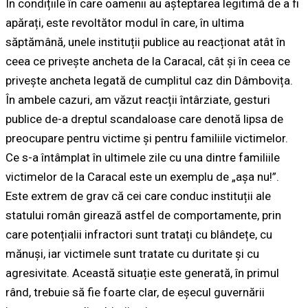
În condițiile în care oamenii au așteptarea legitimă de a fi
apărați, este revoltător modul în care, în ultima
săptămână, unele instituții publice au reacționat atât în
ceea ce privește ancheta de la Caracal, cât și în ceea ce
privește ancheta legată de cumplitul caz din Dâmbovița.
În ambele cazuri, am văzut reacții întârziate, gesturi
publice de-a dreptul scandaloase care denotă lipsa de
preocupare pentru victime și pentru familiile victimelor.
Ce s-a întâmplat în ultimele zile cu una dintre familiile
victimelor de la Caracal este un exemplu de „așa nu!”.
Este extrem de grav că cei care conduc instituții ale
statului român girează astfel de comportamente, prin
care potențialii infractori sunt tratați cu blândețe, cu
mănuși, iar victimele sunt tratate cu duritate și cu
agresivitate. Această situație este generată, în primul
rând, trebuie să fie foarte clar, de eșecul guvernării