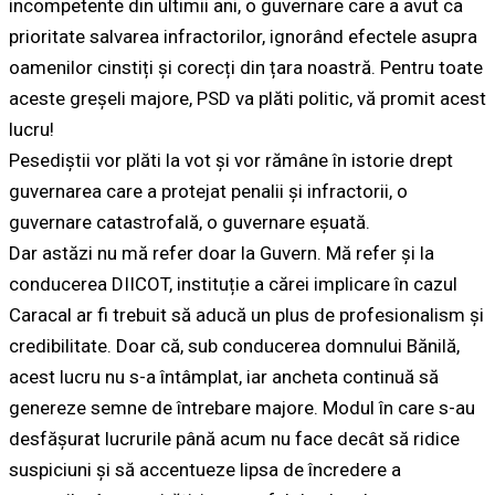
incompetente din ultimii ani, o guvernare care a avut ca
prioritate salvarea infractorilor, ignorând efectele asupra
oamenilor cinstiți și corecți din țara noastră. Pentru toate
aceste greșeli majore, PSD va plăti politic, vă promit acest
lucru!
Pesediștii vor plăti la vot și vor rămâne în istorie drept
guvernarea care a protejat penalii și infractorii, o
guvernare catastrofală, o guvernare eșuată.
Dar astăzi nu mă refer doar la Guvern. Mă refer și la
conducerea DIICOT, instituție a cărei implicare în cazul
Caracal ar fi trebuit să aducă un plus de profesionalism și
credibilitate. Doar că, sub conducerea domnului Bănilă,
acest lucru nu s-a întâmplat, iar ancheta continuă să
genereze semne de întrebare majore. Modul în care s-au
desfășurat lucrurile până acum nu face decât să ridice
suspiciuni și să accentueze lipsa de încredere a