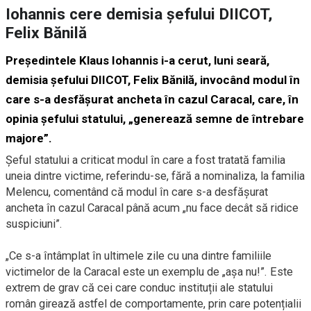
Iohannis cere demisia șefului DIICOT,
Felix Bănilă
Președintele Klaus Iohannis i-a cerut, luni seară,
demisia șefului DIICOT, Felix Bănilă, invocând modul în
care s-a desfășurat ancheta în cazul Caracal, care, în
opinia șefului statului, „generează semne de întrebare
majore”.
Șeful statului a criticat modul în care a fost tratată familia
uneia dintre victime, referindu-se, fără a nominaliza, la familia
Melencu, comentând că modul în care s-a desfășurat
ancheta în cazul Caracal până acum „nu face decât să ridice
suspiciuni”.
„Ce s-a întâmplat în ultimele zile cu una dintre familiile
victimelor de la Caracal este un exemplu de „așa nu!”. Este
extrem de grav că cei care conduc instituții ale statului
român girează astfel de comportamente, prin care potențialii