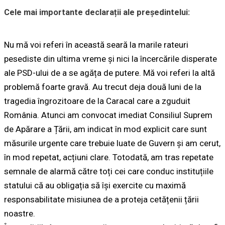
Cele mai importante declarații ale președintelui:
Nu mă voi referi în această seară la marile rateuri
pesediste din ultima vreme și nici la încercările disperate
ale PSD-ului de a se agăța de putere. Mă voi referi la altă
problemă foarte gravă. Au trecut deja două luni de la
tragedia îngrozitoare de la Caracal care a zguduit
România. Atunci am convocat imediat Consiliul Suprem
de Apărare a Țării, am indicat în mod explicit care sunt
măsurile urgente care trebuie luate de Guvern și am cerut,
în mod repetat, acțiuni clare. Totodată, am tras repetate
semnale de alarmă către toți cei care conduc instituțiile
statului că au obligația să își exercite cu maximă
responsabilitate misiunea de a proteja cetățenii țării
noastre.