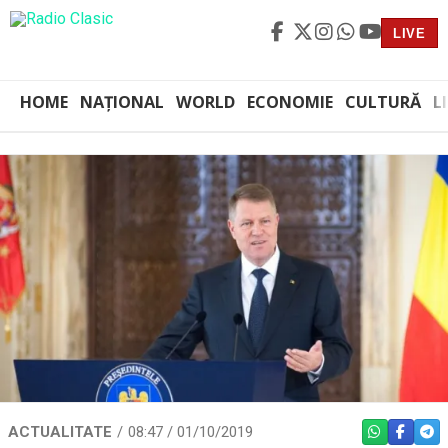
LIVE
HOME
NAȚIONAL
WORLD
ECONOMIE
CULTURĂ
L
ACTUALITATE
08:47 / 01/10/2019
WHATSAPP
FACEBO
TEL