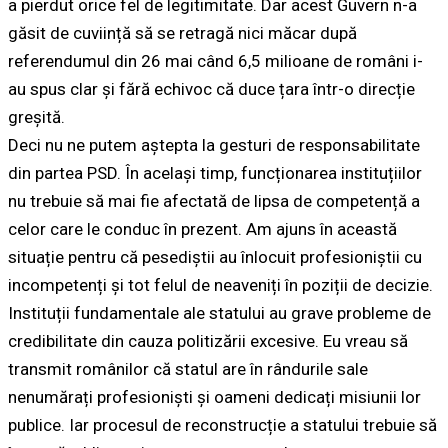
a pierdut orice fel de legitimitate. Dar acest Guvern n-a
găsit de cuviință să se retragă nici măcar după
referendumul din 26 mai când 6,5 milioane de români i-
au spus clar și fără echivoc că duce țara într-o direcție
greșită.
Deci nu ne putem aștepta la gesturi de responsabilitate
din partea PSD. În același timp, funcționarea instituțiilor
nu trebuie să mai fie afectată de lipsa de competență a
celor care le conduc în prezent. Am ajuns în această
situație pentru că pesediștii au înlocuit profesioniștii cu
incompetenți și tot felul de neaveniți în poziții de decizie.
Instituții fundamentale ale statului au grave probleme de
credibilitate din cauza politizării excesive. Eu vreau să
transmit românilor că statul are în rândurile sale
nenumărați profesioniști și oameni dedicați misiunii lor
publice. Iar procesul de reconstrucție a statului trebuie să