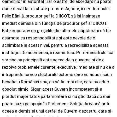
oamenilor în autorități, iar o astfel de abordare nu poate
duce decât la rezultate proaste. Așadar, îi cer domnului
Felix Bănilă, procuror șef la DIICOT, să își înainteze
imediat demisia din funcția de procuror șef al DIICOT.
Este imperativ ca greșelile din ultimele săptămâni să fie
asumate cu responsabilitate și este nevoie de o
schimbare la acest nivel, pentru a recredibiliza această
instituție. De asemenea, îi reamintesc Prim-ministrului că
sarcina sa principală este aceea de a guverna și de a
rezolva problemele curente, executive, imediate și nu de a
întreprinde turnee electorale externe care nu aduc niciun
beneficiu României sau, ca să fiu mai clar, care nu aduc
absolut nimic. Sigur, acest Guvern incompetent și-a
pierdut majoritatea parlamentară si nu știe dacă se mai
poate baza pe sprijin în Parlament. Soluția firească ar fi
aceea a demisiei unui astfel de Guvern-dezastru, care și-