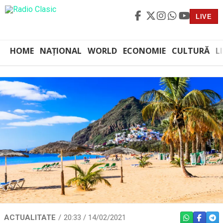
LIVE
HOME
NAȚIONAL
WORLD
ECONOMIE
CULTURĂ
L
ACTUALITATE
20:33 / 14/02/2021
WHATSAPP
FACEBO
TEL