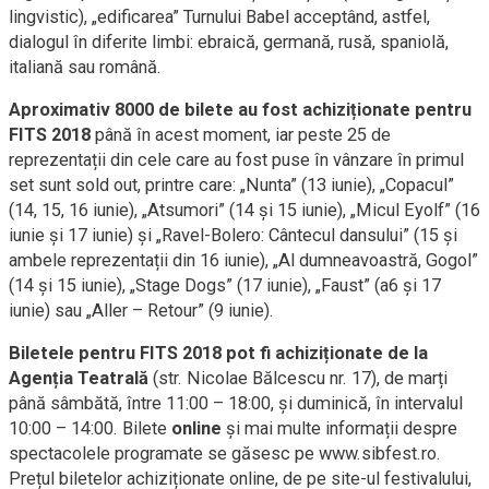
lingvistic), „edificarea” Turnului Babel acceptând, astfel,
dialogul în diferite limbi: ebraică, germană, rusă, spaniolă,
italiană sau română.
Aproximativ 8000 de bilete au fost achiziționate pentru
FITS 2018
până în acest moment, iar peste 25 de
reprezentații din cele care au fost puse în vânzare în primul
set sunt sold out, printre care: „Nunta” (13 iunie), „Copacul”
(14, 15, 16 iunie), „Atsumori” (14 și 15 iunie), „Micul Eyolf” (16
iunie și 17 iunie) și „Ravel-Bolero: Cântecul dansului” (15 și
ambele reprezentații din 16 iunie), „Al dumneavoastră, Gogol”
(14 și 15 iunie), „Stage Dogs” (17 iunie), „Faust” (a6 și 17
iunie) sau „Aller – Retour” (9 iunie).
Biletele pentru FITS 2018 pot fi achiziționate de la
Agenția Teatrală
(str. Nicolae Bălcescu nr. 17), de marți
până sâmbătă, între 11:00 – 18:00, și duminică, în intervalul
10:00 – 14:00. Bilete
online
și mai multe informații despre
spectacolele programate se găsesc pe www.sibfest.ro.
Prețul biletelor achiziționate online, de pe site-ul festivalului,