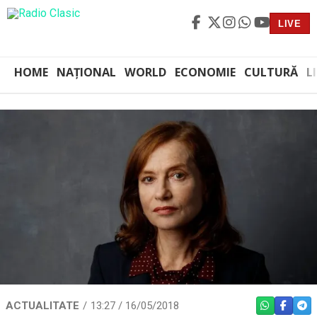
LIVE
HOME
NAȚIONAL
WORLD
ECONOMIE
CULTURĂ
L
ACTUALITATE
13:27 / 16/05/2018
WHATSAPP
FACEBO
TEL