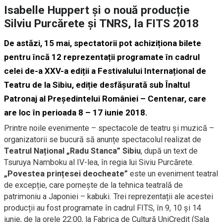
Isabelle Huppert și o nouă producție
Silviu Purcărete și TNRS, la FITS 2018
De astăzi, 15 mai, spectatorii pot achiziționa bilete
pentru încă 12 reprezentații programate în cadrul
celei de-a XXV-a ediții a Festivalului Internațional de
Teatru de la Sibiu, ediție desfășurată sub Înaltul
Patronaj al Președintelui României – Centenar, care
are loc în perioada 8 – 17 iunie 2018.
Printre noile evenimente – spectacole de teatru și muzică –
organizatorii se bucură să anunțe spectacolul realizat de
Teatrul Național „Radu Stanca” Sibiu
, după un text de
Tsuruya Namboku al IV-lea, în regia lui Siviu Purcărete.
„Povestea prințesei deocheate”
este un eveniment teatral
de excepție, care pornește de la tehnica teatrală de
patrimoniu a Japoniei – kabuki. Trei reprezentații ale acestei
producții au fost programate în cadrul FITS, în 9, 10 și 14
iunie, de la orele 22:00, la Fabrica de Cultură UniCredit (Sala