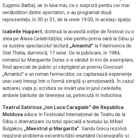
Eugenio Barba), iar în luna mai, ca o surpriză pentru cei mai
nerăbdători dintre spectatori, s-au programat două
reprezentații, în 30 și 31, de la orele 19:00, în același spațiu.
Isabelle Huppert
, distinsă la această ediție de festival cu o
stea pe Aleea Celebrităților, vine pentru prima oară la Sibiu și
va susține spectacolul-lectură
„Amantul”
la Filarmonica de
Stat Thalia, duminică, 17 iunie. De la publicare, în 1984,
romanul lui Marguerite Duras s-a vândut în mii de exemplare,
fiind apreciat de public și câștigând un premiu Goncourt.
„Amantul” e un roman fermecător, ce capturează experiența
unei vieți întregi într-o formă simplă și emoționantă. În cazul
autoarei, viața și scriitura se învârt una în jurul celeilalte,
ambele bântuite de tinerețea sa, petrecută în Indochina.
Teatrul Satiricus „Ion Luca Caragiale” din Republica
Moldova
aduce în Festivalul Internațional de Teatru de la
Sibiu o dramatizare cu totul specială a textului lui Mihail
Bulgakov,
„Maestrul și Margarita”
. Sandu Grecu rezolvă
regizoral problema excentricității enunțând (scenografic și