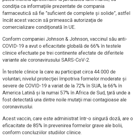
condiţia ca informaţiile prezentate de compania
farmaceutică să fie ”suficient de complete şi solide”, astfel
încât acest vaccin să primească autorizaţia de
comercializare condiţionată în UE.
Conform companiei Johnson & Johnson, vaccinul său anti-
COVID-19 a avut o eficacitate globală de 66% în testele
clinice efectuate pe trei continente afectate de diferitele
variante ale coronavirusului SARS-CoV-2.
În testele clinice la care au participat circa 44.000 de
voluntari, nivelul protecţiei împotriva formelor moderate şi
severe de COVID-19 a variat de la 72% în SUA, la 66% în
America Latină şi la numai 57% în Africa de Sud, ţară unde a
fost detectată una dintre noile mutaţii mai contagioase ale
coronaviruslui.
Acest vaccin, care este administrat într-o singură doză, are o
eficacitate de 85% în prevenirea formelor grave ale bolii,
conform concluziilor studiilor clinice.