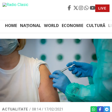
LIVE
HOME
NAȚIONAL
WORLD
ECONOMIE
CULTURĂ
L
ACTUALITATE
08:14 / 17/02/2021
WHATSAPP
FACEBO
TEL