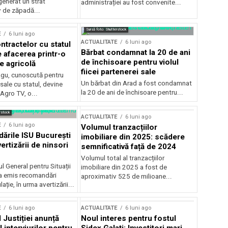
generat un strat
administrației au fost convenite...
v de zăpadă...
Sursă foto: Shutterstock
E
6 luni ago
ACTUALITATE
6 luni ago
ntractelor cu statul
Bărbat condamnat la 20 de ani
e afacerea printr-o
de închisoare pentru violul
e agricolă
fiicei partenerei sale
gu, cunoscută pentru
Un bărbat din Arad a fost condamnat
sale cu statul, devine
la 20 de ani de închisoare pentru...
 Agro TV, o...
rstock
ACTUALITATE
6 luni ago
E
6 luni ago
Volumul tranzacțiilor
rile ISU București
imobiliare din 2025: scădere
ertizării de ninsori
semnificativă față de 2024
Volumul total al tranzacțiilor
l General pentru Situații
imobiliare din 2025 a fost de
a emis recomandări
aproximativ 525 de milioane...
ție, în urma avertizării...
E
6 luni ago
ACTUALITATE
6 luni ago
 Justiției anunță
Noul interes pentru fostul