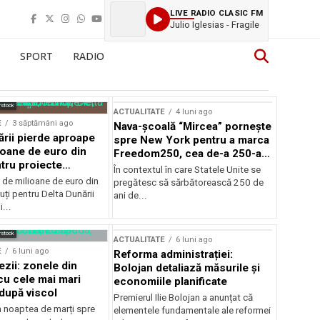
LIVE RADIO CLASIC FM
Julio Iglesias - Fragile
SPORT
RADIO
rstock
ACTUALITATE
4 luni ago
E
3 săptămâni ago
Nava-școală “Mircea” pornește
ării pierde aproape
spre New York pentru a marca
ioane de euro din
Freedom250, cea de-a 250-a
tru proiecte
aniversare a Statelor Unite
În contextul în care Statele Unite se
de milioane de euro din
pregătesc să sărbătorească 250 de
ți pentru Delta Dunării
ani de...
...
rstock
ACTUALITATE
6 luni ago
E
6 luni ago
Reforma administrației:
ezii: zonele din
Bolojan detaliază măsurile și
u cele mai mari
economiile planificate
după viscol
Premierul Ilie Bolojan a anunțat că
n noaptea de marți spre
elementele fundamentale ale reformei