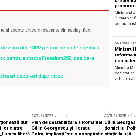
programul
procurori
Ministerul Ju
în care vor f
pentru funcți
 și aceste articole relevante din același flux
ACTUALITAT
 de euro din PNRR pentru proiecte esențiale
Ministrul
reforme î
ork pentru a marca Freedom250, cea de-a
combaterea
Ministra Med
declarat că
ai mari depuneri după viscol
viitoare să 
ACTUALITATE
1 an ago
ACTUALITATE
1 a
cționează dur
Plan de destabilizare a României:
Călin Georgesc
ilor dintre
Călin Georgescu și Horațiu
domiciliu. Poli
 „Lumea liberă
Potra, implicați într-o conspirație
citația la ușă