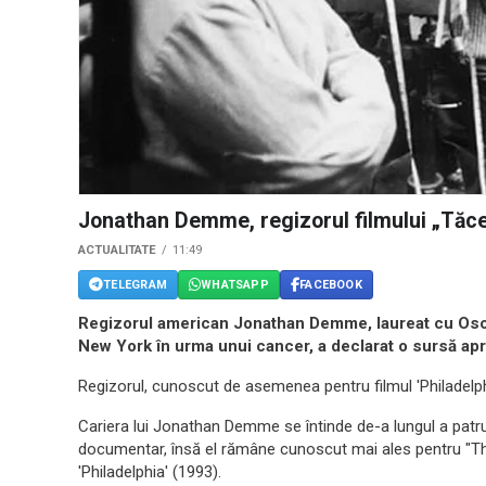
Jonathan Demme, regizorul filmului „Tăcer
ACTUALITATE
11:49
TELEGRAM
WHATSAPP
FACEBOOK
Regizorul american Jonathan Demme, laureat cu Oscar
New York în urma unui cancer, a declarat o sursă ap
Regizorul, cunoscut de asemenea pentru filmul 'Philadelph
Cariera lui Jonathan Demme se întinde de-a lungul a patru de
documentar, însă el rămâne cunoscut mai ales pentru "The
'Philadelphia' (1993).