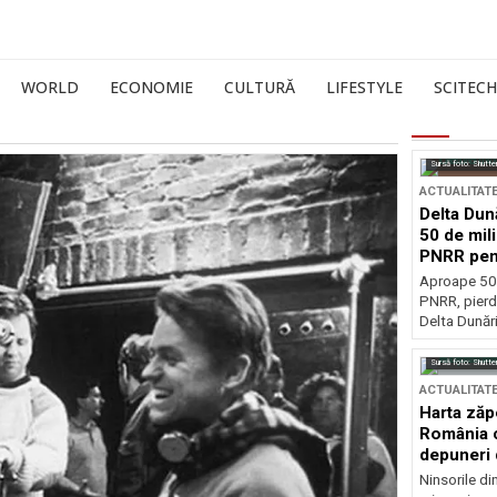
WORLD
ECONOMIE
CULTURĂ
LIFESTYLE
SCITECH
Sursă foto: Shutte
ACTUALITAT
Delta Dun
50 de mil
PNRR pen
esențiale
Aproape 50 
PNRR, pierdu
Delta Dunării
Sursă foto: Shutte
ACTUALITAT
Harta zăp
România c
depuneri 
Ninsorile di