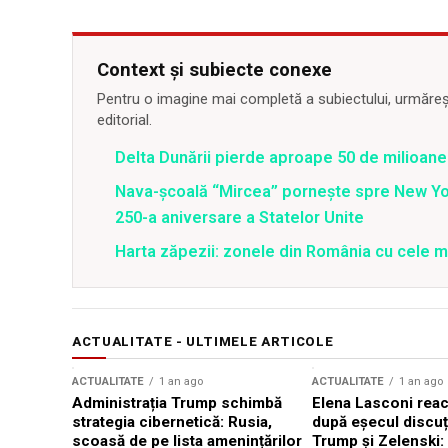
Context și subiecte conexe
Pentru o imagine mai completă a subiectului, urmărește
editorial.
Delta Dunării pierde aproape 50 de milioane
Nava-școală “Mircea” pornește spre New Y
250-a aniversare a Statelor Unite
Harta zăpezii: zonele din România cu cele m
ACTUALITATE - ULTIMELE ARTICOLE
ACTUALITATE
1 an ago
ACTUALITATE
1 an ago
Administrația Trump schimbă
Elena Lasconi rea
strategia cibernetică: Rusia,
după eșecul discuți
scoasă de pe lista amenințărilor
Trump și Zelenski: