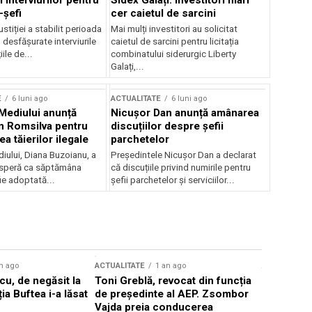
 interviurilor pentru
Sidex Galați: Investitori mari
-șefi
cer caietul de sarcini
stiției a stabilit perioada
Mai mulți investitori au solicitat
i desfășurate interviurile
caietul de sarcini pentru licitația
ile de...
combinatului siderurgic Liberty
Galați,...
E
6 luni ago
ACTUALITATE
6 luni ago
 Mediului anunță
Nicușor Dan anunță amânarea
n Romsilva pentru
discuțiilor despre șefii
 tăierilor ilegale
parchetelor
iului, Diana Buzoianu, a
Președintele Nicușor Dan a declarat
 speră ca săptămâna
că discuțiile privind numirile pentru
fie adoptată...
șefii parchetelor și serviciilor...
n ago
ACTUALITATE
1 an ago
ACTUALITATE
u, de negăsit la
Toni Greblă, revocat din funcția
Ilie Boloj
ția Buftea i-a lăsat
de președinte al AEP. Zsombor
alegerilor
Vajda preia conducerea
constituți