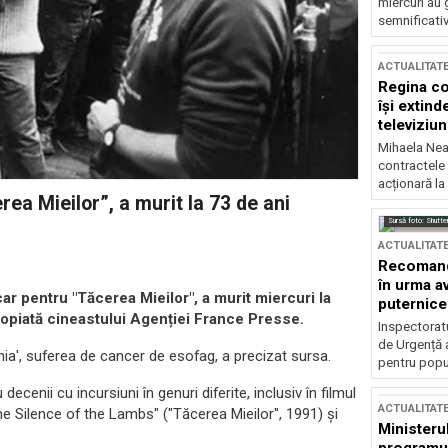
miercuri au 
semnificati
ACTUALITAT
Regina co
își extind
televiziun
Mihaela Nea
contractele 
acționară la
ea Mieilor”, a murit la 73 de ani
Sursă foto: Shutte
ACTUALITAT
Recomandă
în urma av
 pentru "Tăcerea Mieilor", a murit miercuri la
puternice
ropiată cineastului Agenției France Presse.
Inspectoratu
de Urgență 
ia', suferea de cancer de esofag, a precizat sursa.
pentru popula
cenii cu incursiuni în genuri diferite, inclusiv în filmul
ACTUALITAT
 Silence of the Lambs" ("Tăcerea Mieilor", 1991) și
Ministerul