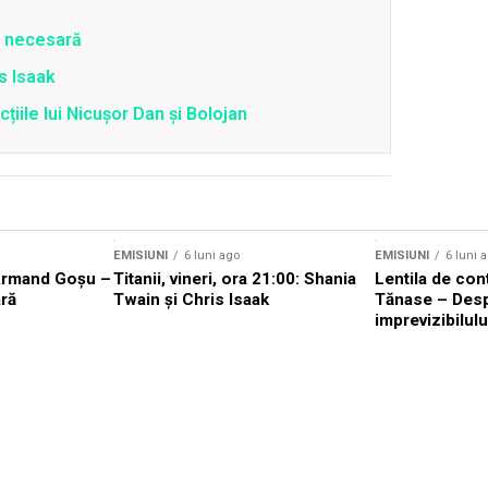
e necesară
is Isaak
țiile lui Nicușor Dan și Bolojan
EMISIUNI
6 luni ago
EMISIUNI
6 luni 
Armand Goșu –
Titanii, vineri, ora 21:00: Shania
Lentila de con
ră
Twain și Chris Isaak
Tănase – Des
imprevizibilulu