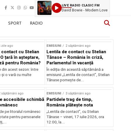
LIVE RADIO CLASIC FM
David Bowie - Modern Love
SPORT
RADIO
 zile ago
EMISIUNI
2 săptămâni ago
 contact cu Stelian
Lentila de contact cu Stelian
O țară în așteptare,
Tănase – România în criză,
ză pentru România?
Parlamentul în vacanță
e din acest sezon: între
În ediția din această săptămână a
c și o vară cu multe
emisiunii „Lentila de contact”, Stelian
Tănase pornește de...
2 săptămâni ago
EMISIUNI
3 săptămâni ago
je accesibile schimbă
Partidele trag de timp,
 românesc
România plătește nota
de pe litoralul românesc
„Lentila de contact”, cu Stelian
ptate pentru persoanele
Tănase – vineri, 17 iulie 2026, ora
i,...
12:00, la...