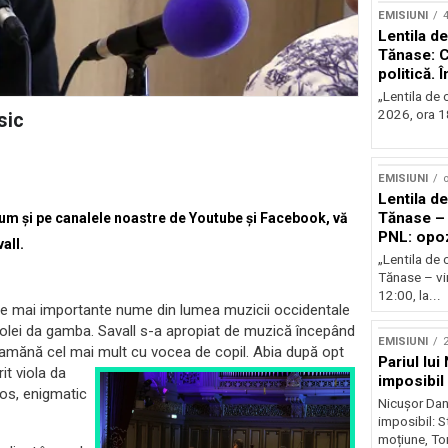
EMISIUNI
Lentila de
Tănase: C
politică. 
instituțio
„Lentila de c
2026, ora 18
sic
EMISIUNI
o
Lentila de
Tănase – 
ecum și pe canalele noastre de Youtube și Facebook, vă
PNL: opoz
all.
puterii?
„Lentila de 
Tănase – vin
12:00, la...
ele mai importante nume din lumea muzicii occidentale
 violei da gamba. Savall s-a apropiat de muzică începând
EMISIUNI
2
 seamănă cel mai mult cu vocea de copil. Abia după opt
Pariul lui
it viola da
imposibil
ios, enigmatic
Nicușor Dan 
imposibil: 
moțiune, To