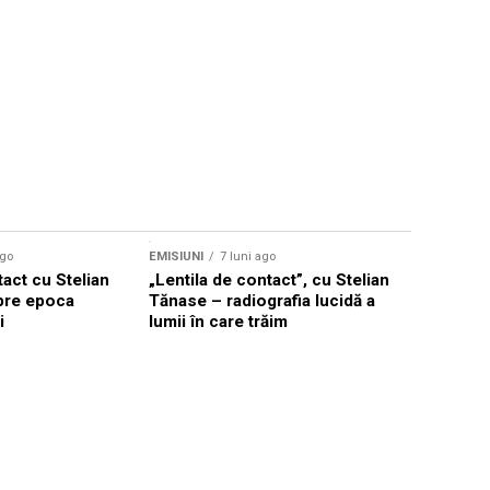
ago
EMISIUNI
7 luni ago
tact cu Stelian
„Lentila de contact”, cu Stelian
pre epoca
Tănase – radiografia lucidă a
i
lumii în care trăim
EMISIUNI
7
Stelian T
lume împi
mai puter