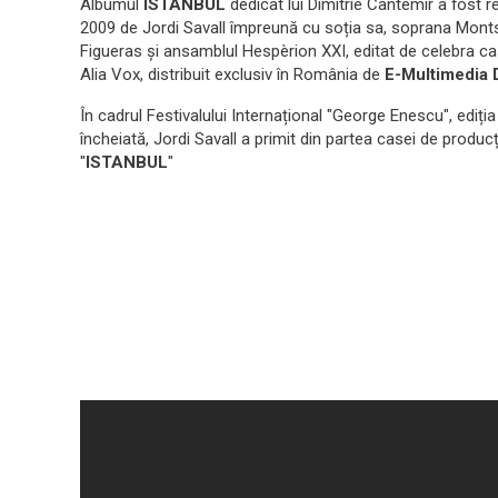
Albumul
ISTANBUL
dedicat lui Dimitrie Cantemir a fost re
2009 de Jordi Savall împreună cu soția sa, soprana Mont
Figueras și ansamblul Hespèrion XXI, editat de celebra ca
Alia Vox, distribuit exclusiv în România de
E-Multimedia D
În cadrul Festivalului Internațional "George Enescu", ediți
încheiată, Jordi Savall a primit din partea casei de produ
"
ISTANBUL
"