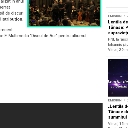
alizat în anul
serrat
să de discuri
EMISIUNI
2
istribution.
Lentila d
Tănase: P
a recent
supravieț
cție E-Multimedia "Discul de Aur" pentru albumul
PNL la răscr
Iohannis și 
Vineri, 29 m
EMISIUNI
3
„Lentila d
Tănase de
summitul 
ascensiun
Vineri, 15 m