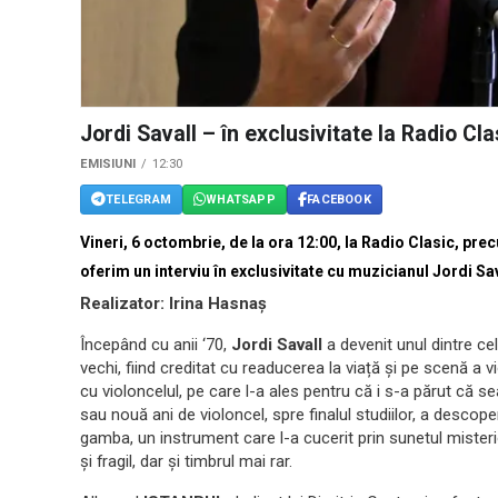
Jordi Savall – în exclusivitate la Radio Cla
EMISIUNI
12:30
TELEGRAM
WHATSAPP
FACEBOOK
Vineri, 6 octombrie, de la ora 12:00, la Radio Clasic, pr
oferim un interviu în exclusivitate cu muzicianul Jordi Sav
Realizator: Irina Hasnaș
Începând cu anii ‘70,
Jordi Savall
a devenit unul dintre c
vechi, fiind creditat cu readucerea la viață și pe scenă a
cu violoncelul, pe care l-a ales pentru că i s-a părut că
sau nouă ani de violoncel, spre
finalul studiilor, a descoper
gamba, un instrument care l-a cucerit prin sunetul mister
și fragil, dar și timbrul mai rar.