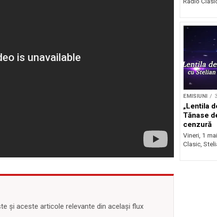
Radio Clasic 
EMISIUNI
3
„Lentila d
Tănase d
cenzură
Vineri, 1 ma
Clasic, Stel
 și aceste articole relevante din același flux