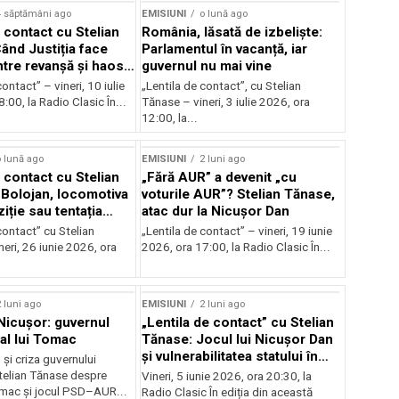
4 săptămâni ago
EMISIUNI
o lună ago
 contact cu Stelian
România, lăsată de izbeliște:
ând Justiția face
Parlamentul în vacanță, iar
Între revanșă și haos
guvernul nu mai vine
nal
ontact” – vineri, 10 iulie
„Lentila de contact”, cu Stelian
:00, la Radio Clasic În...
Tănase – vineri, 3 iulie 2026, ora
12:00, la...
 lună ago
EMISIUNI
2 luni ago
 contact cu Stelian
„Fără AUR” a devenit „cu
Bolojan, locomotiva
voturile AUR”? Stelian Tănase,
iție sau tentația
atac dur la Nicușor Dan
contact” cu Stelian
„Lentila de contact” – vineri, 19 iunie
eri, 26 iunie 2026, ora
2026, ora 17:00, la Radio Clasic În...
 luni ago
EMISIUNI
2 luni ago
 Nicușor: guvernul
„Lentila de contact” cu Stelian
 al lui Tomac
Tănase: Jocul lui Nicușor Dan
și vulnerabilitatea statului în
și criza guvernului
fața crizelor
Stelian Tănase despre
Vineri, 5 iunie 2026, ora 20:30, la
mac și jocul PSD–AUR...
Radio Clasic În ediția din această