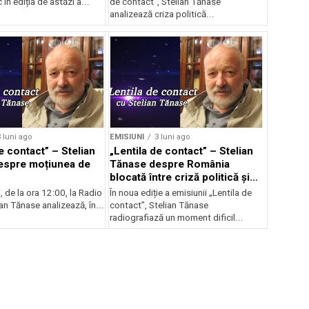
În ediția de astăzi a...
de contact”, Stelian Tănase
analizează criza politică...
 luni ago
EMISIUNI
3 luni ago
e contact” – Stelian
„Lentila de contact” – Stelian
espre moțiunea de
Tănase despre România
blocată între criză politică și
scumpiri
i, de la ora 12:00, la Radio
În noua ediție a emisiunii „Lentila de
ian Tănase analizează, în...
contact”, Stelian Tănase
radiografiază un moment dificil...