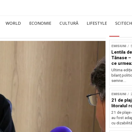
WORLD
ECONOMIE
CULTURĂ
LIFESTYLE
SCITECH
EMISIUNI
5
Lentila de
Tănase – 
ce urmea
Ultima ediți
bilanț politi
semne...
EMISIUNI
21 de pla
litoralul
21 de plaje 
au fost ada
cu dizabilităț