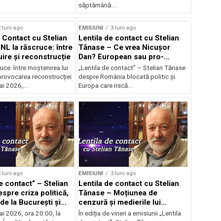
săptămână...
 luni ago
EMISIUNI
3 luni ago
e Contact cu Stelian
Lentila de contact cu Stelian
NL la răscruce: între
Tănase – Ce vrea Nicușor
uire și reconstrucție
Dan? European sau pro-
occidental?
uce: între moștenirea lui
„Lentila de contact” – Stelian Tănase
provocarea reconstrucției
despre România blocată politic și
ai 2026,...
Europa care riscă...
 luni ago
EMISIUNI
3 luni ago
e contact” – Stelian
Lentila de contact cu Stelian
spre criza politică,
Tănase – Moțiunea de
de la București și
cenzură și medierile lui
ea lui Bolojan
Nicușor
ai 2026, ora 20:00, la
În ediția de vineri a emisiunii „Lentila