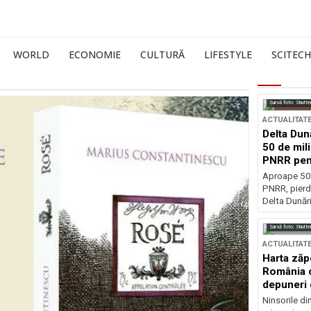
WORLD
ECONOMIE
CULTURĂ
LIFESTYLE
SCITECH
Sursă foto: Shutte
ACTUALITAT
Delta Dun
50 de mil
PNRR pen
esențiale
Aproape 50 
PNRR, pierdu
Delta Dunării
Sursă foto: Shutte
ACTUALITAT
Harta zăp
România c
depuneri 
Ninsorile di