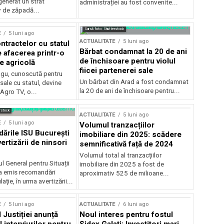
generat un strat
administrației au fost convenite...
v de zăpadă...
Sursă foto: Shutterstock
E
5 luni ago
ACTUALITATE
5 luni ago
ntractelor cu statul
Bărbat condamnat la 20 de ani
e afacerea printr-o
de închisoare pentru violul
e agricolă
fiicei partenerei sale
gu, cunoscută pentru
Un bărbat din Arad a fost condamnat
sale cu statul, devine
la 20 de ani de închisoare pentru...
 Agro TV, o...
rstock
ACTUALITATE
5 luni ago
E
5 luni ago
Volumul tranzacțiilor
rile ISU București
imobiliare din 2025: scădere
ertizării de ninsori
semnificativă față de 2024
Volumul total al tranzacțiilor
l General pentru Situații
imobiliare din 2025 a fost de
a emis recomandări
aproximativ 525 de milioane...
ție, în urma avertizării...
E
5 luni ago
ACTUALITATE
6 luni ago
 Justiției anunță
Noul interes pentru fostul