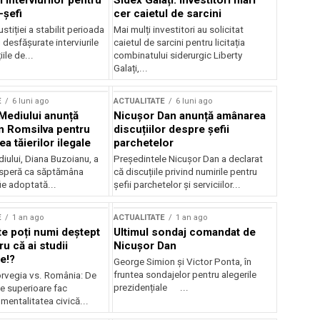
 interviurilor pentru
Sidex Galați: Investitori mari
-șefi
cer caietul de sarcini
stiției a stabilit perioada
Mai mulți investitori au solicitat
i desfășurate interviurile
caietul de sarcini pentru licitația
ile de...
combinatului siderurgic Liberty
Galați,...
E
6 luni ago
ACTUALITATE
6 luni ago
 Mediului anunță
Nicușor Dan anunță amânarea
n Romsilva pentru
discuțiilor despre șefii
 tăierilor ilegale
parchetelor
iului, Diana Buzoianu, a
Președintele Nicușor Dan a declarat
 speră ca săptămâna
că discuțiile privind numirile pentru
fie adoptată...
șefii parchetelor și serviciilor...
E
1 an ago
ACTUALITATE
1 an ago
te poți numi deștept
Ultimul sondaj comandat de
u că ai studii
Nicușor Dan
e!?
George Simion și Victor Ponta, în
fruntea sondajelor pentru alegerile
rvegia vs. România: De
prezidențiale ...
le superioare fac
 mentalitatea civică...