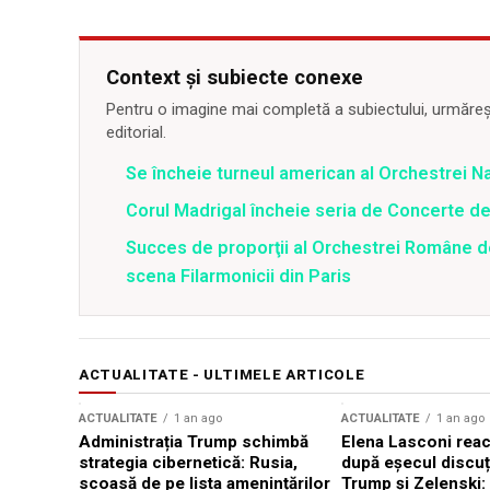
Context și subiecte conexe
Pentru o imagine mai completă a subiectului, urmărește
editorial.
Se încheie turneul american al Orchestrei N
Corul Madrigal încheie seria de Concerte d
Succes de proporţii al Orchestrei Române de
scena Filarmonicii din Paris
ACTUALITATE - ULTIMELE ARTICOLE
ACTUALITATE
1 an ago
ACTUALITATE
1 an ago
Administrația Trump schimbă
Elena Lasconi rea
strategia cibernetică: Rusia,
după eșecul discuți
scoasă de pe lista amenințărilor
Trump și Zelenski: