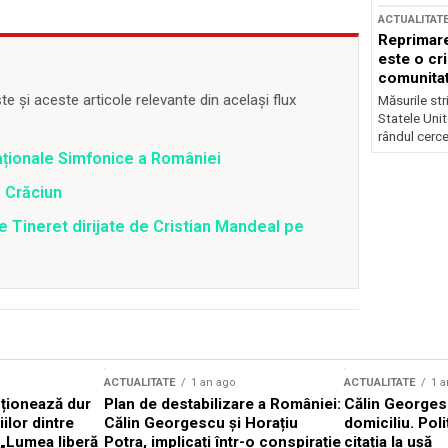
ACTUALITAT
Reprimare
este o cri
comunitate
 și aceste articole relevante din același flux
Măsurile stri
Statele Unit
rândul cerce
aționale Simfonice a României
e Crăciun
 Tineret dirijate de Cristian Mandeal pe
ACTUALITATE
1 an ago
ACTUALITATE
1 a
cționează dur
Plan de destabilizare a României:
Călin Georgesc
ilor dintre
Călin Georgescu și Horațiu
domiciliu. Poli
 „Lumea liberă
Potra, implicați într-o conspirație
citația la ușă