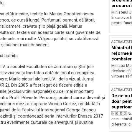
programul
uj.
procurori
Ministerul Ju
varietăți inedite, textele lui Marius Constantinescu
în care vor f
enos, de cursă lungă. Parfumuri, oameni, călătorii,
pentru funcți
Paris, camere, cravate și o plajă goală. Marius
 Multe din textele din această carte sunt guvernate de
 Poate cele mai multe. Vrăjesc palatul, se volatilizează
ACTUALITAT
ă și buchet mai consistent.
Ministrul
reforme î
uă bufnițe.
combaterea
Ministra Med
-TV, a absolvit Facultatea de Jurnalism și Științele
declarat că
leviziunea și libertatea dată de jocul cu imaginea.
viitoare să 
ere: Marile picturi ale lumii, V… de la vizual, Jurnal
R 2). Din 2005, a fost legat de fiecare ediție a
ACTUALITAT
rile (exclusivități naționale) cu cei mai importanți
De ce nu 
pentru Profil. Poveste. Personaj, proiect care a devenit și
doar pentr
a celebrei mezzo-soprane Viorica Cortez, reeditată în
superioar
 jurnal de la Festivalul Internațional George Enescu,
🇳🇴🇷🇴 No
rezintă și coordonează seria Interviurilor Enescu 2017
ce nu studii
ntru evenimente culturale de anvergură și susține
diferența, ci