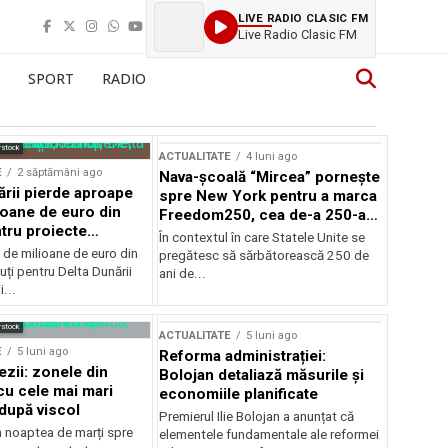
LIVE RADIO CLASIC FM
Carla
SPORT
RADIO
rstock
ACTUALITATE
4 luni ago
E
2 săptămâni ago
Nava-școală “Mircea” pornește
ării pierde aproape
spre New York pentru a marca
ioane de euro din
Freedom250, cea de-a 250-a
tru proiecte
aniversare a Statelor Unite
În contextul în care Statele Unite se
de milioane de euro din
pregătesc să sărbătorească 250 de
ți pentru Delta Dunării
ani de...
...
rstock
ACTUALITATE
5 luni ago
E
5 luni ago
Reforma administrației:
ezii: zonele din
Bolojan detaliază măsurile și
u cele mai mari
economiile planificate
după viscol
Premierul Ilie Bolojan a anunțat că
n noaptea de marți spre
elementele fundamentale ale reformei