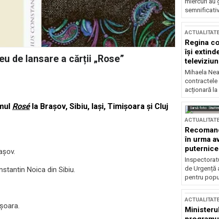
miercuri au 
semnificati
ACTUALITAT
Regina co
își extind
eu de lansare a cărții „Rose”
televiziun
Mihaela Nea
contractele 
acționară la
umul
Rosé
la Brașov, Sibiu, Iași, Timișoara și Cluj
Sursă foto: Shutte
ACTUALITAT
Recomandă
în urma av
puternice
rașov.
Inspectoratu
de Urgență 
nstantin Noica din Sibiu.
pentru popula
ACTUALITAT
ișoara.
Ministerul