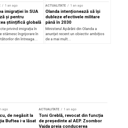
E
1 an ago
ACTUALITATE
1 an ago
a imigrației în SUA
Olanda intenționează să își
ză și pentru
dubleze efectivele militare
a științifică globală
până în 2030
cte privind imigrația în
Ministerul Apărării din Olanda a
e stârnesc îngrijorare în
anunțat recent un obiectiv ambițios
tătorilor din întreaga...
de a mai mult...
n ago
ACTUALITATE
1 an ago
ACTUALITATE
u, de negăsit la
Toni Greblă, revocat din funcția
Ilie Boloj
ția Buftea i-a lăsat
de președinte al AEP. Zsombor
alegerilor
Vajda preia conducerea
constituți