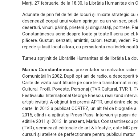
Marți, 27 februarie, de la 18.30, la Librăria Humanitas din Cl
Adunate de prin fel de fel de locuri și mixate strategic cu 
desenează corpul unui volum sprințar, ca un vin sec, priet
deserturi, vinuri, părinți, prieteni și singurătăți, portrete, 
Constantinescu scrie despre toate și toate îl scriu pe el.
plăcere. Gusturi, senzații, amintiri, culori, texturi, vederi.
repede și lasă locul altora, cu persistența mai îndelungat
Turneu sprijinit de Librăriile Humanitas și de librăria La do
Marius Constantinescu
, prezentator și realizator radio
Comunicării în 2002. După opt ani de radio, a descoperit te
Carte de vizită sunt titlurile pe care le-a transformat în rep
Cultural, Profil. Poveste. Personaj (TVR Cultural, TVR 1, TV
Festivalului Internațional George Enescu, realizând interviu
artiști invitați. A obținut trei premii APTR, unul dintre ele 
carte. În 2013 a publicat CORTEZ, un alt fel de biografie 
2015, când i-a apărut și Press Pass. Interviuri și pagini de
edițiile 2011 și 2013. În prezent, Marius Constantinescu p
(TVR), semnează editoriale de art & lifestyle, este MC pe
cursuri și ateliere de perfecționare pentru publicul matur.