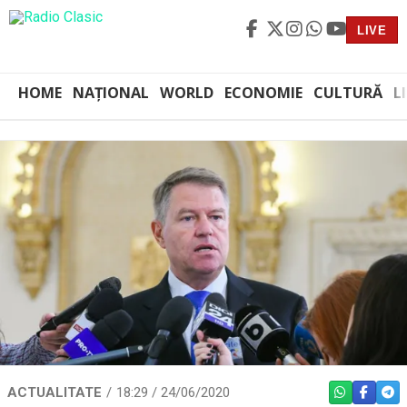
LIVE
HOME
NAȚIONAL
WORLD
ECONOMIE
CULTURĂ
L
ACTUALITATE
18:29 / 24/06/2020
WHATSAPP
FACEBO
TEL