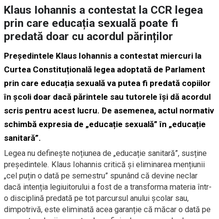
Klaus Iohannis a contestat la CCR legea
prin care educația sexuală poate fi
predată doar cu acordul părinților
Președintele Klaus Iohannis a contestat miercuri la
Curtea Constituțională legea adoptată de Parlament
prin care educația sexuală va putea fi predată copiilor
în școli doar dacă părintele sau tutorele își dă acordul
scris pentru acest lucru. De asemenea, actul normativ
schimbă expresia de „educație sexuală” în „educație
sanitară”.
Legea nu definește noțiunea de „educație sanitară”, susține
președintele. Klaus Iohannis critică și eliminarea mențiunii
„cel puțin o dată pe semestru” spunând că devine neclar
dacă intenția legiuitorului a fost de a transforma materia într-
o disciplină predată pe tot parcursul anului școlar sau,
dimpotrivă, este eliminată acea garanție că măcar o dată pe