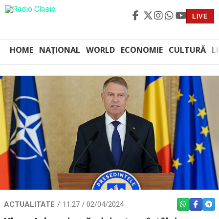
LIVE
HOME
NAȚIONAL
WORLD
ECONOMIE
CULTURĂ
L
ACTUALITATE
11:27 / 02/04/2024
WHATSAPP
FACEBO
TEL