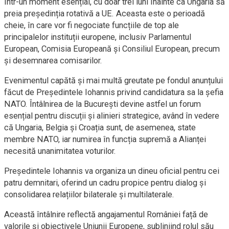
într-un moment esențial, cu doar trei luni înainte ca Ungaria să
preia președinția rotativă a UE. Aceasta este o perioadă
cheie, în care vor fi negociate funcțiile de top ale
principalelor instituții europene, inclusiv Parlamentul
European, Comisia Europeană și Consiliul European, precum
și desemnarea comisarilor.
Evenimentul capătă și mai multă greutate pe fondul anunțului
făcut de Președintele Iohannis privind candidatura sa la șefia
NATO. Întâlnirea de la București devine astfel un forum
esențial pentru discuții și alinieri strategice, având în vedere
că Ungaria, Belgia și Croația sunt, de asemenea, state
membre NATO, iar numirea în funcția supremă a Alianței
necesită unanimitatea voturilor.
Președintele Iohannis va organiza un dineu oficial pentru cei
patru demnitari, oferind un cadru propice pentru dialog și
consolidarea relațiilor bilaterale și multilaterale.
Această întâlnire reflectă angajamentul României față de
valorile și obiectivele Uniunii Europene, subliniind rolul său