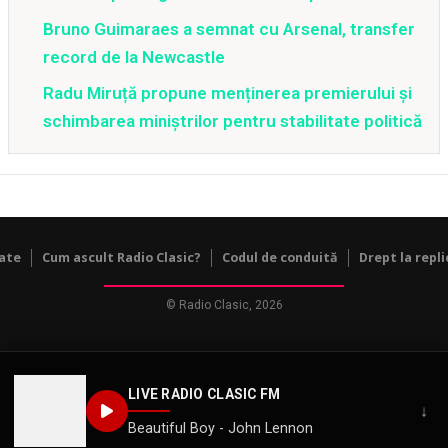
Bruno Guimaraes a semnat cu Arsenal, transfer
record de la Newcastle
Radu Miruță propune menținerea premierului și
schimbarea miniștrilor pentru stabilitate politică
tate
Cum ascult Radio Clasic?
Codul de conduită
Drept la repli
© Radio Clasic, 2026
LIVE RADIO CLASIC FM
↓
Beautiful Boy - John Lennon