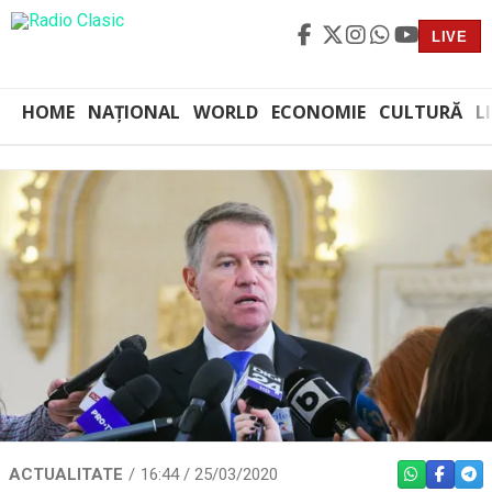
LIVE
HOME
NAȚIONAL
WORLD
ECONOMIE
CULTURĂ
L
ACTUALITATE
16:44 / 25/03/2020
WHATSAPP
FACEBO
TEL