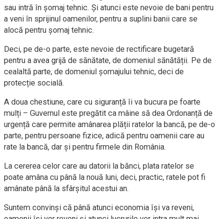
sau intră în șomaj tehnic. Și atunci este nevoie de bani pentru
a veni în sprijinul oamenilor, pentru a suplini banii care se
alocă pentru șomaj tehnic.
Deci, pe de-o parte, este nevoie de rectificare bugetară
pentru a avea grijă de sănătate, de domeniul sănătății. Pe de
cealaltă parte, de domeniul șomajului tehnic, deci de
protecție socială.
A doua chestiune, care cu siguranță îi va bucura pe foarte
mulți – Guvernul este pregătit ca mâine să dea Ordonanță de
urgență care permite amânarea plății ratelor la bancă, pe de-o
parte, pentru persoane fizice, adică pentru oamenii care au
rate la bancă, dar și pentru firmele din România.
La cererea celor care au datorii la bănci, plata ratelor se
poate amâna cu până la nouă luni, deci, practic, ratele pot fi
amânate până la sfârșitul acestui an.
Suntem convinși că până atunci economia își va reveni,
oamenii își vor reveni și atunci lucrurile vor intra mult mai