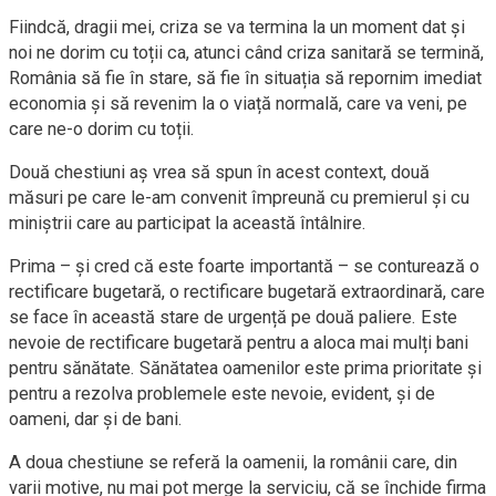
Fiindcă, dragii mei, criza se va termina la un moment dat și
noi ne dorim cu toții ca, atunci când criza sanitară se termină,
România să fie în stare, să fie în situația să repornim imediat
economia și să revenim la o viață normală, care va veni, pe
care ne-o dorim cu toții.
Două chestiuni aș vrea să spun în acest context, două
măsuri pe care le-am convenit împreună cu premierul și cu
miniștrii care au participat la această întâlnire.
Prima – și cred că este foarte importantă – se conturează o
rectificare bugetară, o rectificare bugetară extraordinară, care
se face în această stare de urgență pe două paliere. Este
nevoie de rectificare bugetară pentru a aloca mai mulți bani
pentru sănătate. Sănătatea oamenilor este prima prioritate și
pentru a rezolva problemele este nevoie, evident, și de
oameni, dar și de bani.
A doua chestiune se referă la oamenii, la românii care, din
varii motive, nu mai pot merge la serviciu, că se închide firma