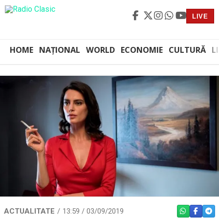
LIVE
HOME
NAȚIONAL
WORLD
ECONOMIE
CULTURĂ
L
ACTUALITATE
13:59 / 03/09/2019
WHATSAPP
FACEBO
TEL