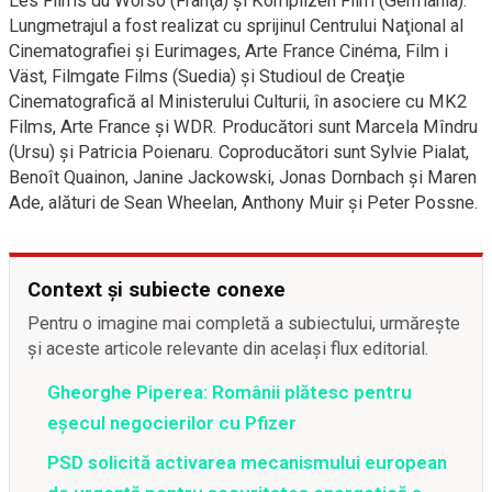
Les Films du Worso (Franţa) şi Komplizen Film (Germania).
Lungmetrajul a fost realizat cu sprijinul Centrului Naţional al
Cinematografiei şi Eurimages, Arte France Cinéma, Film i
Väst, Filmgate Films (Suedia) şi Studioul de Creaţie
Cinematografică al Ministerului Culturii, în asociere cu MK2
Films, Arte France şi WDR. Producători sunt Marcela Mîndru
(Ursu) şi Patricia Poienaru. Coproducători sunt Sylvie Pialat,
Benoît Quainon, Janine Jackowski, Jonas Dornbach şi Maren
Ade, alături de Sean Wheelan, Anthony Muir şi Peter Possne.
Context și subiecte conexe
Pentru o imagine mai completă a subiectului, urmărește
și aceste articole relevante din același flux editorial.
Gheorghe Piperea: Românii plătesc pentru
eșecul negocierilor cu Pfizer
PSD solicită activarea mecanismului european