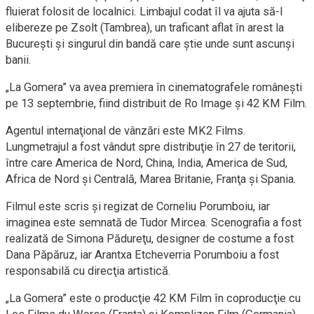
fluierat folosit de localnici. Limbajul codat îl va ajuta să-l
elibereze pe Zsolt (Tambrea), un traficant aflat în arest la
Bucureşti şi singurul din bandă care ştie unde sunt ascunşi
banii.
„La Gomera” va avea premiera în cinematografele româneşti
pe 13 septembrie, fiind distribuit de Ro Image şi 42 KM Film.
Agentul internaţional de vânzări este MK2 Films.
Lungmetrajul a fost vândut spre distribuţie în 27 de teritorii,
între care America de Nord, China, India, America de Sud,
Africa de Nord şi Centrală, Marea Britanie, Franţa şi Spania.
Filmul este scris şi regizat de Corneliu Porumboiu, iar
imaginea este semnată de Tudor Mircea. Scenografia a fost
realizată de Simona Pădureţu, designer de costume a fost
Dana Păpăruz, iar Arantxa Etcheverria Porumboiu a fost
responsabilă cu direcţia artistică.
„La Gomera” este o producţie 42 KM Film în coproducţie cu