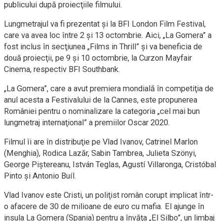
publicului după proiecţiile filmului.
Lungmetrajul va fi prezentat şi la BFI London Film Festival,
care va avea loc între 2 şi 13 octombrie. Aici, „La Gomera” a
fost inclus în secţiunea „Films in Thrill” şi va beneficia de
două proiecţii, pe 9 şi 10 octombrie, la Curzon Mayfair
Cinema, respectiv BFI Southbank.
„La Gomera”, care a avut premiera mondială în competiţia de
anul acesta a Festivalului de la Cannes, este propunerea
României pentru o nominalizare la categoria „cel mai bun
lungmetraj internaţional” a premiilor Oscar 2020.
Filmul îi are în distribuţie pe Vlad Ivanov, Catrinel Marlon
(Menghia), Rodica Lazăr, Sabin Tambrea, Julieta Szönyi,
George Piştereanu, István Teglas, Agustí Villaronga, Cristóbal
Pinto şi Antonio Buíl.
Vlad Ivanov este Cristi, un poliţist român corupt implicat într-
o afacere de 30 de milioane de euro cu mafia. El ajunge în
insula La Gomera (Spania) pentru a învăţa „El Silbo”, un limbaj