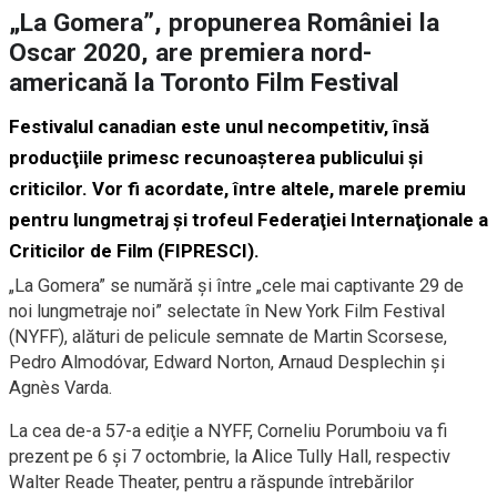
„La Gomera”, propunerea României la
Oscar 2020, are premiera nord-
americană la Toronto Film Festival
Festivalul canadian este unul necompetitiv, însă
producţiile primesc recunoaşterea publicului şi
criticilor. Vor fi acordate, între altele, marele premiu
pentru lungmetraj şi trofeul Federaţiei Internaţionale a
Criticilor de Film (FIPRESCI).
„La Gomera” se numără şi între „cele mai captivante 29 de
noi lungmetraje noi” selectate în New York Film Festival
(NYFF), alături de pelicule semnate de Martin Scorsese,
Pedro Almodóvar, Edward Norton, Arnaud Desplechin şi
Agnès Varda.
La cea de-a 57-a ediţie a NYFF, Corneliu Porumboiu va fi
prezent pe 6 şi 7 octombrie, la Alice Tully Hall, respectiv
Walter Reade Theater, pentru a răspunde întrebărilor