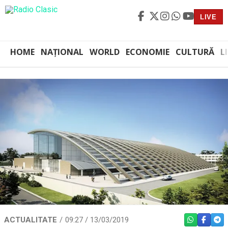
LIVE
HOME
NAȚIONAL
WORLD
ECONOMIE
CULTURĂ
L
ACTUALITATE
09:27 / 13/03/2019
WHATSAPP
FACEBO
TEL