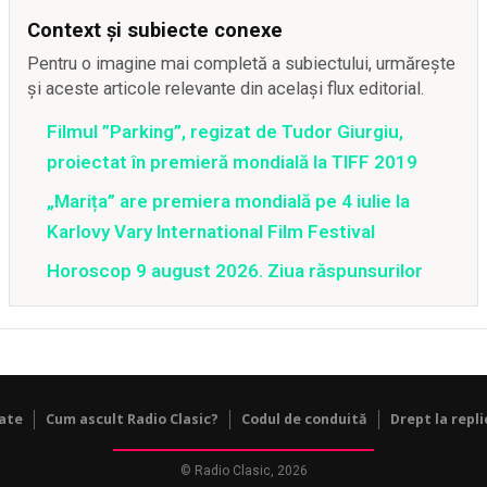
Context și subiecte conexe
Pentru o imagine mai completă a subiectului, urmărește
și aceste articole relevante din același flux editorial.
Filmul ”Parking”, regizat de Tudor Giurgiu,
proiectat în premieră mondială la TIFF 2019
„Marița” are premiera mondială pe 4 iulie la
Karlovy Vary International Film Festival
Horoscop 9 august 2026. Ziua răspunsurilor
tate
Cum ascult Radio Clasic?
Codul de conduită
Drept la repli
© Radio Clasic, 2026