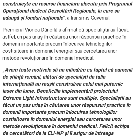
construieşte cu resurse financiare alocate prin Programul
Operaţional dedicat Dezvoltării Regionale, la care se
adaugă şi fonduri naţionale
”, a transmis Guvernul.
Premierul Viorica Dăncilă a afirmat că specialiştii au făcut,
astfel, un pas uriaş în căutarea unor răspunsuri practice în
domenii importante precum înlocuirea tehnologiilor
costisitoare în domeniul energiei sau cercetarea unor
metode revoluţionare în domeniul medical.
„Avem toate motivele să ne mândrim cu faptul că oamenii
de ştiinţă români, alături de specialişti de talie
internaţională au reuşit construirea celui mai puternic
laser din lume. Beneficiile implementării proiectului
Extreme Light Infrastructure sunt multiple. Specialiştii au
făcut un pas uriaş în căutarea unor răspunsuri practice în
domenii importante precum înlocuirea tehnologiilor
costisitoare în domeniul energiei sau cercetarea unor
metode revoluţionare în domeniul medical. Felicit echipa
de cercetători de la ELI-NP şi îi asigur de întreaga