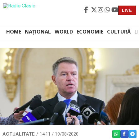
LIVE
HOME
NAȚIONAL
WORLD
ECONOMIE
CULTURĂ
L
ACTUALITATE
14:11 / 19/08/2020
WHATSAPP
FACEBO
TEL