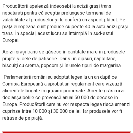
Producătorii apelează îndeosebi la acizii grași trans
nesaturați pentru că aceștia prelungesc termenul de
valabilitate al produselor și le conferă un aspect plăcut. Pe
piața europeană sunt produse cu peste 40 la sută acizi grași
trans. În special, acest lucru se întâmplă în sud-estul
Europei.
Acizii graşi trans se găsesc în cantitate mare în produsele
prăjite şi cele de patiserie. Dar şi în cipsuri, napolitane,
biscuiţi cu cremă, popcorn şi în unele tipuri de margarină.
Parlamentarii români au adoptat legea la un an după ce
Comisia Europeană a aprobat un regulament care vizează
alimentele bogate în grăsimi procesate. Aceste grăsimi ar
declanșa bolile ce provoacă anual 50.000 de decese în
Europa. Producătorii care nu vor respecta legea riscă amenzi
cuprinse între 10.000 și 30.000 de lei. Iar produsele vor fi
retrase de pe piață.