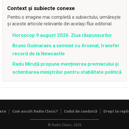
Context și subiecte conexe
Pentru o imagine mai completă a subiectului, urmărește
și aceste articole relevante din același flux editorial.
Horoscop 9 august 2026. Ziua răspunsurilor
Bruno Guimaraes a semnat cu Arsenal, transfer
record de la Newcastle
Radu Miruță propune menținerea premierului și
schimbarea miniștrilor pentru stabilitate politică
tate
Cum ascult Radio Clasic?
Codul de conduită
Drept la repli
© Radio Clasic, 2026