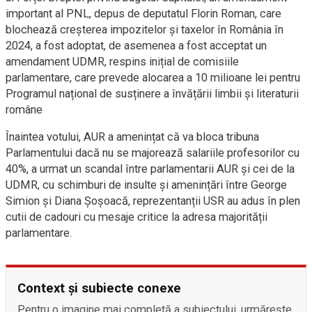
important al PNL, depus de deputatul Florin Roman, care
blochează creșterea impozitelor și taxelor în România în
2024, a fost adoptat, de asemenea a fost acceptat un
amendament UDMR, respins inițial de comisiile
parlamentare, care prevede alocarea a 10 milioane lei pentru
Programul național de susținere a învățării limbii și literaturii
române
Înaintea votului, AUR a amenințat că va bloca tribuna
Parlamentului dacă nu se majorează salariile profesorilor cu
40%, a urmat un scandal între parlamentarii AUR și cei de la
UDMR, cu schimburi de insulte și amenințări între George
Simion și Diana Șoșoacă, reprezentanții USR au adus în plen
cutii de cadouri cu mesaje critice la adresa majorității
parlamentare.
Context și subiecte conexe
Pentru o imagine mai completă a subiectului, urmărește