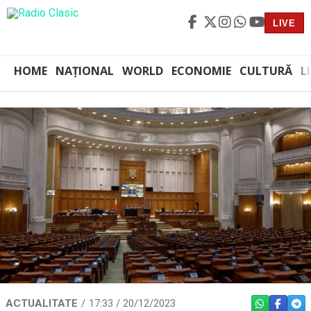
LIVE
HOME
NAȚIONAL
WORLD
ECONOMIE
CULTURĂ
L
ACTUALITATE
17:33 / 20/12/2023
WHATSAPP
FACEBO
TEL