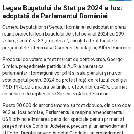
Legea Bugetului de Stat pe 2024 a fost
adoptată de Parlamentul României
Camera Deputaților și Senatul României au adoptat în plenul
reunit proiectul legii bugetului de stat pe anul 2024 cu 299
voturi „pentru” și 82 „împotrivă”, anunțul a fost făcut de
președintele interimar al Camerei Deputaților, Alfred Simonis
Procesul de votare a fost marcat de controverse, George
Simion, președintele partidului AUR, a anunțat că
parlamentarii formațiunii vor părăsi sala plenului și nu vor
vota bugetul pentru 2024 ca protest față de refuzul coaliției
PSD-PNL de a majora salariile profesorilor cu 40%, a urmat
un schimb de replici între Simion și Alfred Simonis
Peste 20.000 de amendamente au fost depuse, din care doar
962 au fost admise, Parlamentul a respins amendamentul
USR privind eliminarea pensiilor speciale pentru primari și
președinții de Consilii Județene, precum și un amendament
al Forței Dreptei privind bugetul Capitalei, un amendament