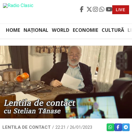
LIVE
HOME
NAȚIONAL
WORLD
ECONOMIE
CULTURĂ
L
LENTILA DE CONTACT
22:21 / 26/01/2023
WHATSAPP
FACEBO
TEL