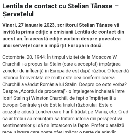
Lentila de contact cu Stelian Tănase –
Șervețelul
Vineri, 27 ianuarie 2023, scriitorul Stelian Tănase vă
invită la prima ediție a emisiunii Lentila de contact din
acest an. În această ediție vorbim despre povestea
unui șervețel care a împărțit Europa în două.
Octombrie, 20, 1944: În timpul vizitei de la Moscova W.
Churchill i-a propus lui Stalin (care a acceptat) împărțirea
zonelor de influență în Europa de est după război. O legendă
istorică frecventată de mulți este cea conform căreia
Churchill a vândut România lui Stalin. Despre ce este vorba?
Despre „Acordul de procentaj”- o înțelegere incheiată între
Iosif Stalin și Winston Churchill, de fapt o împărțeală a
Europei Centrale și de Est la finalul războiului. Este o
acuzație adusă Londrei care l-ar fi trădat pe Maniu, etc. Cred
că ar trebui să renunțăm să tratăm istoria din perspectiva
sentimentelor și să ne întoarcem la fapte. Prefer o analiză
rece, singura care poate oferi măcar o parte de adevăr.