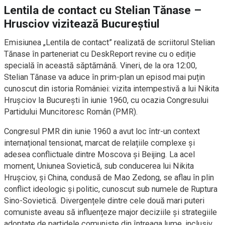
Lentila de contact cu Stelian Tănase –
Hrusciov vizitează Bucureștiul
Emisiunea „Lentila de contact” realizată de scriitorul Stelian
Tănase în parteneriat cu DeskReport revine cu o ediție
specială în această săptămână. Vineri, de la ora 12:00,
Stelian Tănase va aduce în prim-plan un episod mai puțin
cunoscut din istoria României: vizita intempestivă a lui Nikita
Hrușciov la București în iunie 1960, cu ocazia Congresului
Partidului Muncitoresc Român (PMR).
Congresul PMR din iunie 1960 a avut loc într-un context
internațional tensionat, marcat de relațiile complexe și
adesea conflictuale dintre Moscova și Beijing. La acel
moment, Uniunea Sovietică, sub conducerea lui Nikita
Hrușciov, și China, condusă de Mao Zedong, se aflau în plin
conflict ideologic și politic, cunoscut sub numele de Ruptura
Sino-Sovietică. Divergențele dintre cele două mari puteri
comuniste aveau să influențeze major deciziile și strategiile
adoptate de partidele comuniste din întreaga lume, inclusiv