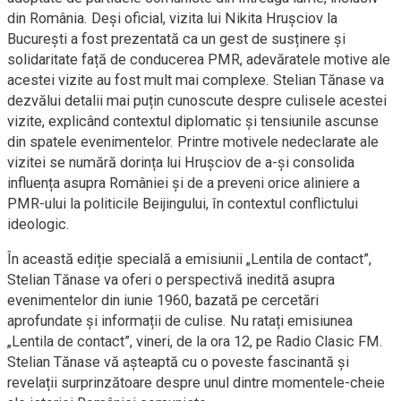
din România. Deși oficial, vizita lui Nikita Hrușciov la
București a fost prezentată ca un gest de susținere și
solidaritate față de conducerea PMR, adevăratele motive ale
acestei vizite au fost mult mai complexe. Stelian Tănase va
dezvălui detalii mai puțin cunoscute despre culisele acestei
vizite, explicând contextul diplomatic și tensiunile ascunse
din spatele evenimentelor. Printre motivele nedeclarate ale
vizitei se numără dorința lui Hrușciov de a-și consolida
influența asupra României și de a preveni orice aliniere a
PMR-ului la politicile Beijingului, în contextul conflictului
ideologic.
În această ediție specială a emisiunii „Lentila de contact”,
Stelian Tănase va oferi o perspectivă inedită asupra
evenimentelor din iunie 1960, bazată pe cercetări
aprofundate și informații de culise. Nu ratați emisiunea
„Lentila de contact”, vineri, de la ora 12, pe Radio Clasic FM.
Stelian Tănase vă așteaptă cu o poveste fascinantă și
revelații surprinzătoare despre unul dintre momentele-cheie