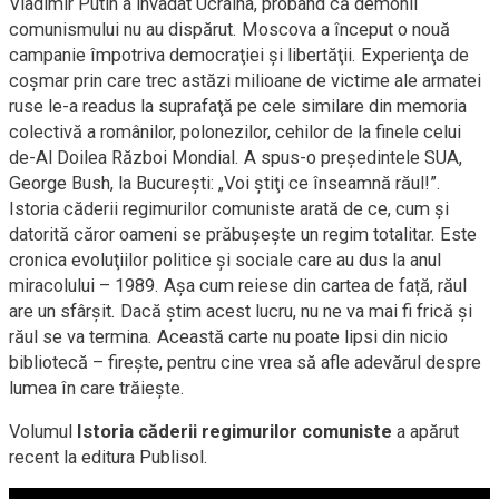
Vladimir Putin a invadat Ucraina, probând că demonii
comunismului nu au dispărut. Moscova a început o nouă
campanie împotriva democraţiei și libertăţii. Experienţa de
coșmar prin care trec astăzi milioane de victime ale armatei
ruse le-a readus la suprafaţă pe cele similare din memoria
colectivă a românilor, polonezilor, cehilor de la finele celui
de-Al Doilea Război Mondial. A spus-o președintele SUA,
George Bush, la București: „Voi știţi ce înseamnă răul!”.
Istoria căderii regimurilor comuniste arată de ce, cum și
datorită căror oameni se prăbușește un regim totalitar. Este
cronica evoluţiilor politice și sociale care au dus la anul
miracolului – 1989. Așa cum reiese din cartea de față, răul
are un sfârșit. Dacă știm acest lucru, nu ne va mai fi frică și
răul se va termina. Această carte nu poate lipsi din nicio
bibliotecă – firește, pentru cine vrea să afle adevărul despre
lumea în care trăiește.
Volumul
Istoria căderii regimurilor comuniste
a apărut
recent la editura Publisol.