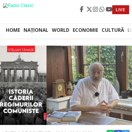
LIVE
HOME
NAȚIONAL
WORLD
ECONOMIE
CULTURĂ
L