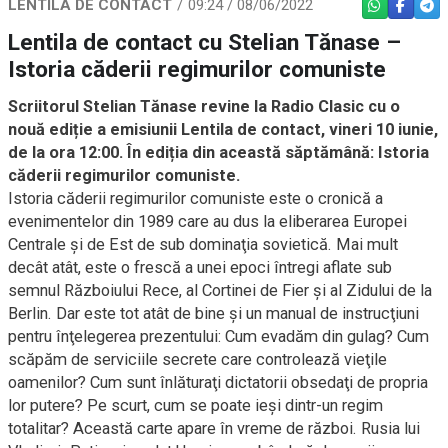
LENTILA DE CONTACT
09:24 / 08/06/2022
WHATSAPP
FACEBO
TEL
Lentila de contact cu Stelian Tănase –
Istoria căderii regimurilor comuniste
Scriitorul Stelian Tănase revine la Radio Clasic cu o
nouă ediție a emisiunii Lentila de contact, vineri 10 iunie,
de la ora 12:00. În ediția din această săptămână: Istoria
căderii regimurilor comuniste.
Istoria căderii regimurilor comuniste este o cronică a
evenimentelor din 1989 care au dus la eliberarea Europei
Centrale și de Est de sub dominaţia sovietică. Mai mult
decât atât, este o frescă a unei epoci întregi aflate sub
semnul Războiului Rece, al Cortinei de Fier și al Zidului de la
Berlin. Dar este tot atât de bine și un manual de instrucţiuni
pentru înţelegerea prezentului: Cum evadăm din gulag? Cum
scăpăm de serviciile secrete care controlează vieţile
oamenilor? Cum sunt înlăturaţi dictatorii obsedaţi de propria
lor putere? Pe scurt, cum se poate ieși dintr-un regim
totalitar? Această carte apare în vreme de război. Rusia lui