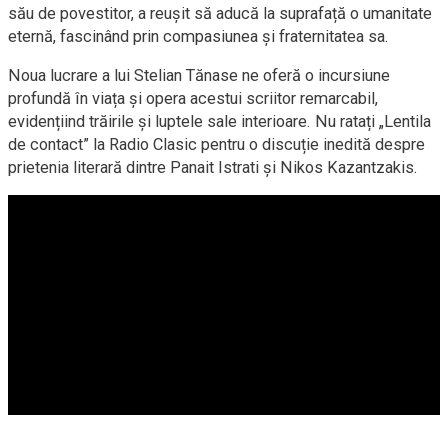
său de povestitor, a reușit să aducă la suprafață o umanitate
eternă, fascinând prin compasiunea și fraternitatea sa.
Noua lucrare a lui Stelian Tănase ne oferă o incursiune
profundă în viața și opera acestui scriitor remarcabil,
evidențiind trăirile și luptele sale interioare. Nu ratați „Lentila
de contact” la Radio Clasic pentru o discuție inedită despre
prietenia literară dintre Panait Istrati și Nikos Kazantzakis.