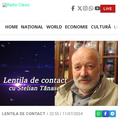
LIVE
HOME
NAȚIONAL
WORLD
ECONOMIE
CULTURĂ
L
LENTILA DE CONTACT
22:55 / 11/07/2024
WHATSAPP
FACEBO
TEL