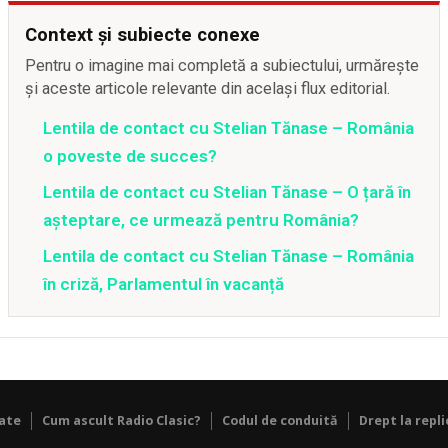
Context și subiecte conexe
Pentru o imagine mai completă a subiectului, urmărește
și aceste articole relevante din același flux editorial.
Lentila de contact cu Stelian Tănase – România
o poveste de succes?
Lentila de contact cu Stelian Tănase – O țară în
așteptare, ce urmează pentru România?
Lentila de contact cu Stelian Tănase – România
în criză, Parlamentul în vacanță
tate
Cum ascult Radio Clasic?
Codul de conduită
Drept la repli