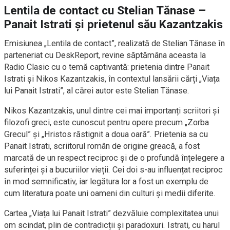
Lentila de contact cu Stelian Tănase –
Panait Istrati și prietenul său Kazantzakis
Emisiunea „Lentila de contact”, realizată de Stelian Tănase în
parteneriat cu DeskReport, revine săptămâna aceasta la
Radio Clasic cu o temă captivantă: prietenia dintre Panait
Istrati și Nikos Kazantzakis, în contextul lansării cărți „Viața
lui Panait Istrati”, al cărei autor este Stelian Tănase.
Nikos Kazantzakis, unul dintre cei mai importanți scriitori și
filozofi greci, este cunoscut pentru opere precum „Zorba
Grecul” și „Hristos răstignit a doua oară”. Prietenia sa cu
Panait Istrati, scriitorul român de origine greacă, a fost
marcată de un respect reciproc și de o profundă înțelegere a
suferinței și a bucuriilor vieții. Cei doi s-au influențat reciproc
în mod semnificativ, iar legătura lor a fost un exemplu de
cum literatura poate uni oameni din culturi și medii diferite.
Cartea „Viața lui Panait Istrati” dezvăluie complexitatea unui
om scindat, plin de contradicții și paradoxuri. Istrati, cu harul