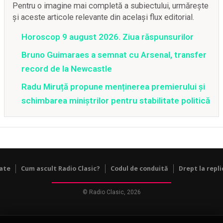
Pentru o imagine mai completă a subiectului, urmărește
și aceste articole relevante din același flux editorial.
Horoscop 9 august 2026. Ziua răspunsurilor
Bruno Guimaraes a semnat cu Arsenal, transfer
record de la Newcastle
Radu Miruță propune menținerea premierului și
schimbarea miniștrilor pentru stabilitate politică
tate
Cum ascult Radio Clasic?
Codul de conduită
Drept la repli
© Radio Clasic, 2026