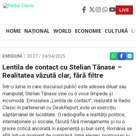
LIVE
HOME
NAȚIONAL
WORLD
ECONOMIE
CULTURĂ
L
EMISIUNI
20:27 / 24/04/2025
WHATSAPP
FACEBO
TEL
Lentila de contact cu Stelian Tănase –
Realitatea văzută clar, fără filtre
Într-o lume în care discursul public este adesea diluat sau
manipulat, Stelian Tănase vine cu o voce limpede și
incomodă. Emisiunea „Lentila de contact”, realizată la Radio
Clasic în parteneriat cu DeskReport, este un exercițiu
săptămânal de luciditate. O radiografie a realității politice,
internaționale și sociale, făcută fără menajamente și cu o
privire critică ancorată în experiență și bun simț. România se
află într-un moment de cumpănă, între alegeri, promisiuni și