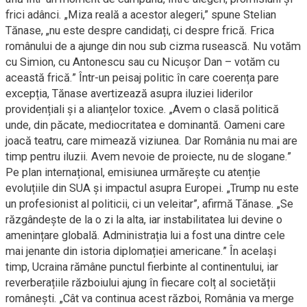
frici adânci. „Miza reală a acestor alegeri,” spune Stelian
Tănase, „nu este despre candidați, ci despre frică. Frica
românului de a ajunge din nou sub cizma rusească. Nu votăm
cu Simion, cu Antonescu sau cu Nicușor Dan – votăm cu
această frică.” Într-un peisaj politic în care coerența pare
excepția, Tănase avertizează asupra iluziei liderilor
providențiali și a alianțelor toxice. „Avem o clasă politică
unde, din păcate, mediocritatea e dominantă. Oameni care
joacă teatru, care mimează viziunea. Dar România nu mai are
timp pentru iluzii. Avem nevoie de proiecte, nu de slogane.”
Pe plan internațional, emisiunea urmărește cu atenție
evoluțiile din SUA și impactul asupra Europei. „Trump nu este
un profesionist al politicii, ci un veleitar”, afirmă Tănase. „Se
răzgândește de la o zi la alta, iar instabilitatea lui devine o
amenințare globală. Administrația lui a fost una dintre cele
mai jenante din istoria diplomației americane.” În același
timp, Ucraina rămâne punctul fierbinte al continentului, iar
reverberațiile războiului ajung în fiecare colț al societății
românești. „Cât va continua acest război, România va merge