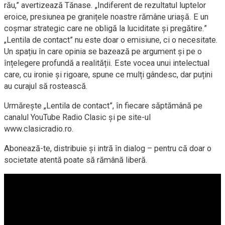
rău,” avertizează Tănase. „Indiferent de rezultatul luptelor
eroice, presiunea pe granițele noastre rămâne uriașă. E un
coșmar strategic care ne obligă la luciditate și pregătire.”
„Lentila de contact” nu este doar o emisiune, ci o necesitate.
Un spațiu în care opinia se bazează pe argument și pe o
înțelegere profundă a realității. Este vocea unui intelectual
care, cu ironie și rigoare, spune ce mulți gândesc, dar puțini
au curajul să rostească.
Urmărește „Lentila de contact”, în fiecare săptămână pe
canalul YouTube Radio Clasic și pe site-ul
www.clasicradio.ro.
Abonează-te, distribuie și intră în dialog – pentru că doar o
societate atentă poate să rămână liberă.