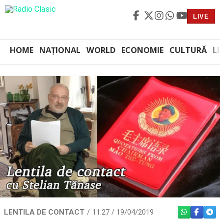
LIVE
HOME
NAȚIONAL
WORLD
ECONOMIE
CULTURĂ
L
LENTILA DE CONTACT
11:27 / 19/04/2019
WHATSAPP
FACEBO
TEL