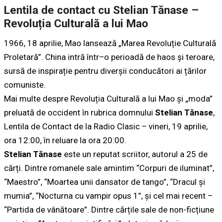
Lentila de contact cu Stelian Tănase –
Revoluția Culturală a lui Mao
1966, 18 aprilie, Mao lansează „Marea Revoluție Culturală
Proletară”. China intră într–o perioadă de haos și teroare,
sursă de inspirație pentru diverșii conducători ai țărilor
comuniste.
Mai multe despre Revoluția Culturală a lui Mao și „moda”
preluată de occident în rubrica domnului
Stelian Tănase
,
Lentila de Contact de la Radio Clasic – vineri, 19 aprilie,
ora 12:00, în reluare la ora 20:00.
Stelian Tănase
este un reputat scriitor, autorul a 25 de
cărți. Dintre romanele sale amintim “Corpuri de iluminat”,
“Maestro”, “Moartea unii dansator de tango”, “Dracul și
mumia”, “Nocturna cu vampir opus 1”, și cel mai recent –
“Partida de vânătoare”. Dintre cărțile sale de non-ficțiune