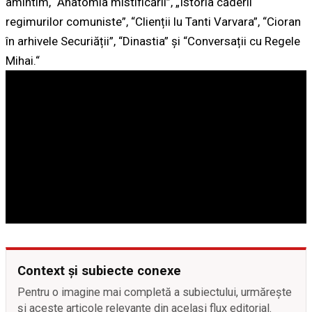
amintim, “Anatomia mistificării”, „Istoria căderii
regimurilor comuniste”, “Clienții lu Tanti Varvara”, “Cioran
în arhivele Securiății”, “Dinastia” și “Conversații cu Regele
Mihai.“
Context și subiecte conexe
Pentru o imagine mai completă a subiectului, urmărește
și aceste articole relevante din același flux editorial.